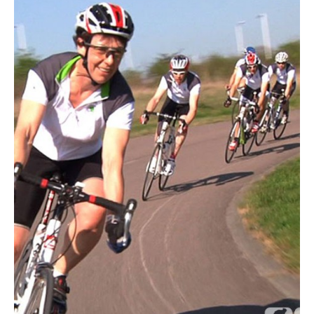
Actualités
Technologies
Tests de produits
Conseils
Tendances
Tous nos articles
À propos