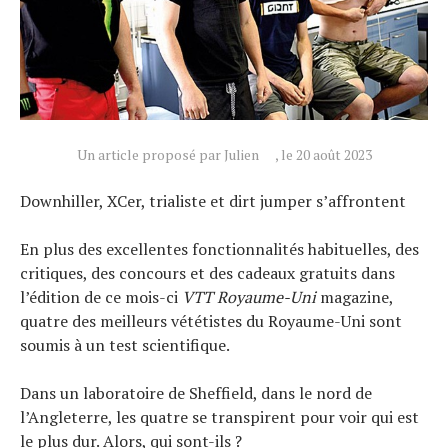
Actualités
Technologies
Tests de produits
Conseils
Un article proposé par Julien
, le 20 août 2023
Tendances
Downhiller, XCer, trialiste et dirt jumper s’affrontent
Tous nos articles
À propos
En plus des excellentes fonctionnalités habituelles, des
critiques, des concours et des cadeaux gratuits dans
l’édition de ce mois-ci
VTT Royaume-Uni
magazine,
quatre des meilleurs vététistes du Royaume-Uni sont
soumis à un test scientifique.
Dans un laboratoire de Sheffield, dans le nord de
l’Angleterre, les quatre se transpirent pour voir qui est
le plus dur. Alors, qui sont-ils ?