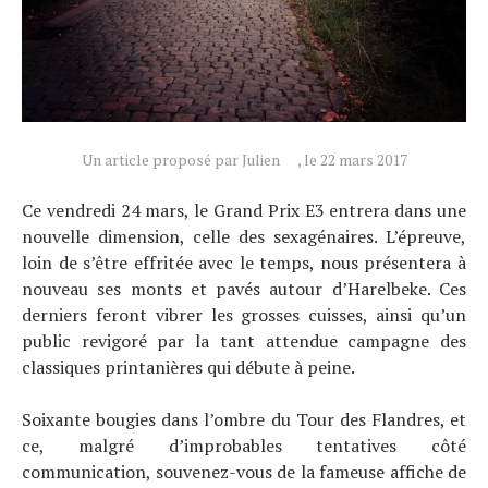
Un article proposé par Julien
, le 22 mars 2017
Ce vendredi 24 mars, le Grand Prix E3 entrera dans une
nouvelle dimension, celle des sexagénaires. L’épreuve,
loin de s’être effritée avec le temps, nous présentera à
nouveau ses monts et pavés autour d’Harelbeke. Ces
Actualités
derniers feront vibrer les grosses cuisses, ainsi qu’un
Technologies
public revigoré par la tant attendue campagne des
classiques printanières qui débute à peine.
Tests de produits
Conseils
Soixante bougies dans l’ombre du Tour des Flandres, et
Tendances
ce, malgré d’improbables tentatives côté
Tous nos articles
communication, souvenez-vous de la fameuse affiche de