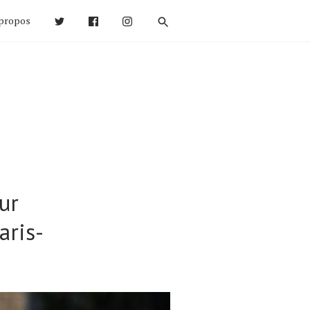
propos
ur
aris-