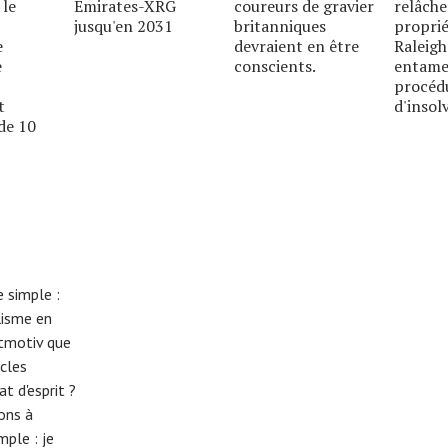
 le
Emirates-XRG
coureurs de gravier
relâche
jusqu'en 2031
britanniques
proprié
e
devraient en être
Raleigh
e
conscients.
entame
procéd
t
d'insolv
de 10
 simple :
lisme en
eitmotiv que
cles
t d'esprit ?
tons à
imple :
je