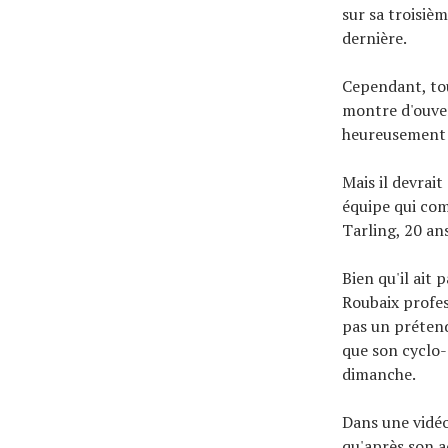
sur sa troisiè
dernière.
Cependant, tou
montre d'ouver
heureusement 
Mais il devrai
équipe qui co
Tarling, 20 ans
Bien qu'il ait 
Roubaix profes
pas un prétend
que son cyclo-
dimanche.
Dans une vidéo
qu'après son ac