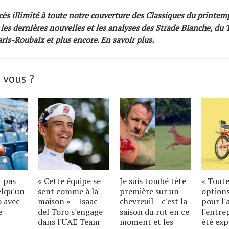
ès illimité à toute notre couverture des Classiques du printem
 les dernières nouvelles et les analyses des Strade Bianche, du 
aris-Roubaix et plus encore.
En savoir plus
.
 vous ?
t pas
« Cette équipe se
Je suis tombé tête
« Toute
elqu'un
sent comme à la
première sur un
options
o avec
maison » – Isaac
chevreuil – c'est la
pour l'
e
del Toro s'engage
saison du rut en ce
l'entre
dans l'UAE Team
moment et les
été exp