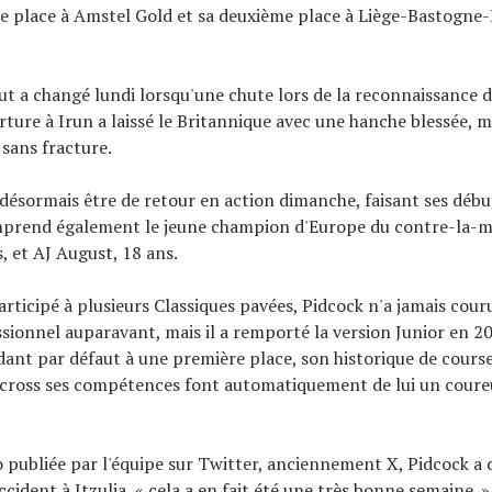
me place à Amstel Gold et sa deuxième place à Liège-Bastogne-
t a changé lundi lorsqu'une chute lors de la reconnaissance 
ture à Irun a laissé le Britannique avec une hanche blessée, m
sans fracture.
t désormais être de retour en action dimanche, faisant ses déb
mprend également le jeune champion d'Europe du contre-la-m
, et AJ August, 18 ans.
participé à plusieurs Classiques pavées, Pidcock n'a jamais couru
sionnel auparavant, mais il a remporté la version Junior en 2017
ant par défaut à une première place, son historique de course
cross ses compétences font automatiquement de lui un coureu
 publiée par l'équipe sur Twitter, anciennement X, Pidcock a 
cident à Itzulia, « cela a en fait été une très bonne semaine. »