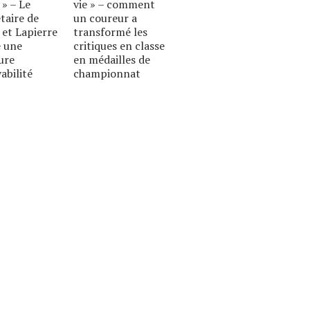
 » – Le
vie » – comment
taire de
un coureur a
 et Lapierre
transformé les
 une
critiques en classe
ure
en médailles de
abilité
championnat