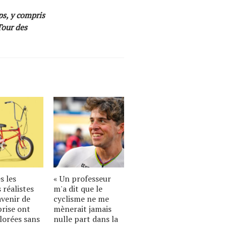
ps, y compris
Tour des
s les
« Un professeur
 réalistes
m'a dit que le
avenir de
cyclisme ne me
prise ont
mènerait jamais
lorées sans
nulle part dans la