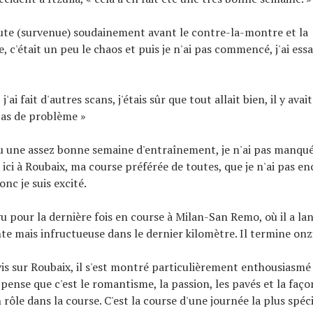
ute (survenue) soudainement avant le contre-la-montre et la
 c'était un peu le chaos et puis je n'ai pas commencé, j'ai ess
 j'ai fait d'autres scans, j'étais sûr que tout allait bien, il y ava
pas de problème »
 eu une assez bonne semaine d'entraînement, je n'ai pas manqu
ici à Roubaix, ma course préférée de toutes, que je n'ai pas en
nc je suis excité.
vu pour la dernière fois en course à Milan-San Remo, où il a la
te mais infructueuse dans le dernier kilomètre. Il termine on
is sur Roubaix, il s'est montré particulièrement enthousiasmé
 pense que c'est le romantisme, la passion, les pavés et la faço
rôle dans la course. C'est la course d'une journée la plus spéci