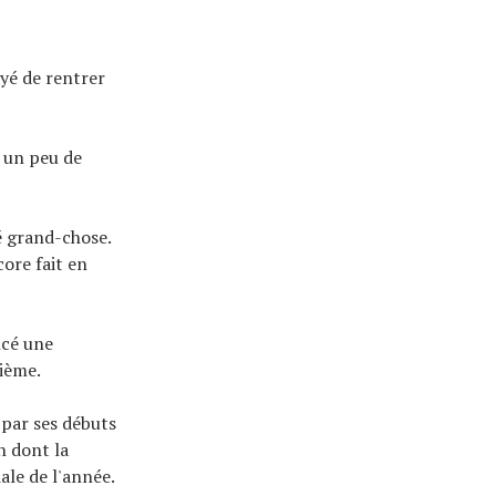
ayé de rentrer
it un peu de
é grand-chose.
core fait en
ncé une
zième.
 par ses débuts
n dont la
ale de l'année.