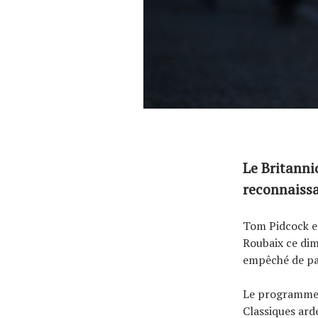
Le Britanni
reconnaiss
Tom Pidcock es
Roubaix ce dim
empêché de par
Le programme i
Classiques ard