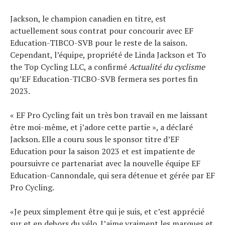
Actualités
Technologies
Jackson, le champion canadien en titre, est
Tests de produits
actuellement sous contrat pour concourir avec EF
Education-TIBCO-SVB pour le reste de la saison.
Conseils
Cependant, l’équipe, propriété de Linda Jackson et To
Tendances
the Top Cycling LLC, a confirmé
Actualité du cyclisme
Tous nos articles
qu’EF Education-TICBO-SVB fermera ses portes fin
À propos
2023.
« EF Pro Cycling fait un très bon travail en me laissant
être moi-même, et j’adore cette partie », a déclaré
Jackson. Elle a couru sous le sponsor titre d’EF
Education pour la saison 2023 et est impatiente de
poursuivre ce partenariat avec la nouvelle équipe EF
Education-Cannondale, qui sera détenue et gérée par EF
Pro Cycling.
«Je peux simplement être qui je suis, et c’est apprécié
sur et en dehors du vélo. J’aime vraiment les marques et