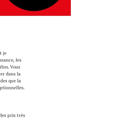
t je
ssance, les
vélos. Vous
er dans la
udes que la
ptionnelles.
es prix très