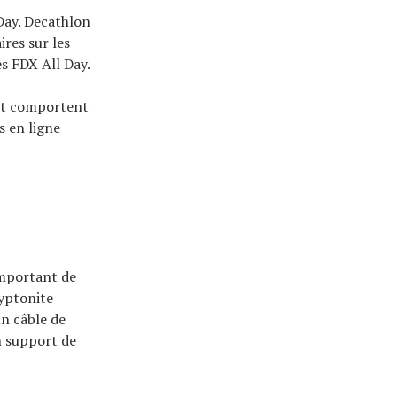
Day. Decathlon
res sur les
s FDX All Day.
 et comportent
s en ligne
important de
ryptonite
un câble de
un support de