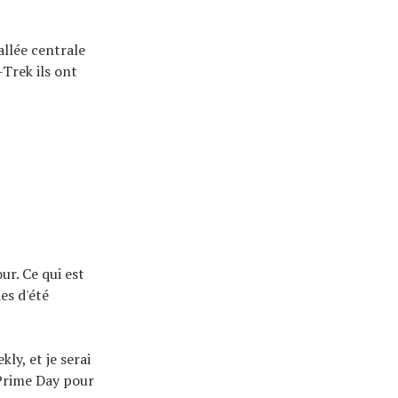
allée centrale
Trek ils ont
ur. Ce qui est
es d'été
ly, et je serai
 Prime Day pour