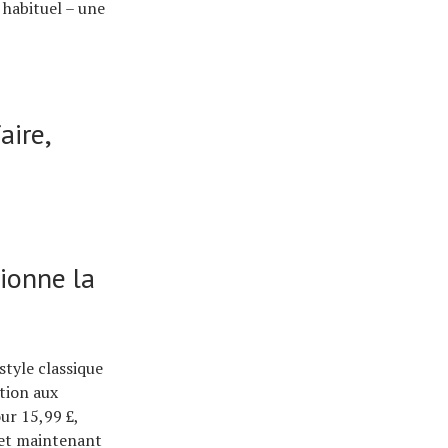
 habituel – une
aire,
ionne la
style classique
ation aux
ur 15,99 £,
, et maintenant