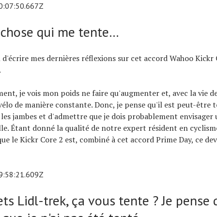
0:07:50.667Z
chose qui me tente…
n d'écrire mes dernières réflexions sur cet accord Wahoo Kickr C
.
nt, je vois mon poids ne faire qu'augmenter et, avec la vie de f
 vélo de manière constante. Donc, je pense qu'il est peut-être 
 les jambes et d'admettre que je dois probablement envisager
lle. Étant donné la qualité de notre expert résident en cyclisme
ue le Kickr Core 2 est, combiné à cet accord Prime Day, ce devr
9:58:21.609Z
ts Lidl-trek, ça vous tente ? Je pense q