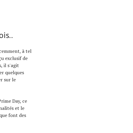
is..
écemment, à tel
u exclusif de
 il s'agit
er quelques
 sur le
Prime Day, ce
alités et le
que font des