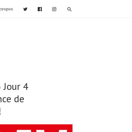
propos
 Jour 4
nce de
!