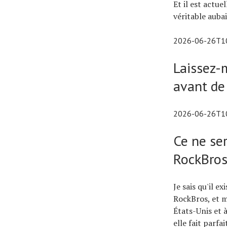
Et il est actu
véritable aubai
2026-06-26T1
Laissez-m
avant de 
2026-06-26T1
Ce ne se
RockBros
Je sais qu'il e
RockBros, et m
États-Unis et 
elle fait parfa