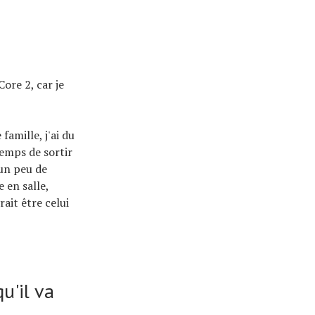
ore 2, car je
amille, j'ai du
temps de sortir
 un peu de
 en salle,
ait être celui
u'il va