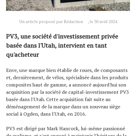
Un article proposé par Rédaction
, le 30 avril 2024
Actualités
PV3, une société d'investissement privée
Technologies
basée dans l'Utah, intervient en tant
Tests de produits
qu'acheteur
Conseils
Tendances
Enve, une marque bien établie de roues, de composants
Tous nos articles
et, dernièrement, de vélos, spécialisée dans les produits
composites haut de gamme, a annoncé aujourd'hui son
À propos
acquisition par la société de capital-investissement PV3
basée dans l'Utah. Cette acquisition fait suite au
déménagement de la marque dans un nouveau siège
social à Ogden, dans l'Utah, en 2016.
PV3 est dirigé par Mark Hancock, lui-même passionné
de cyclisme, et s'est engagé à maintenir l'héritage de la