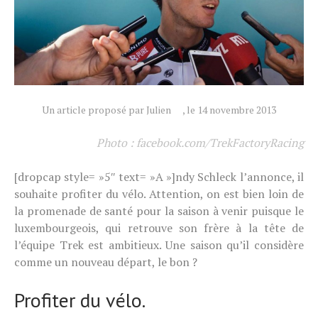
Actualités
Un article proposé par Julien
, le 14 novembre 2013
Technologies
Tests de produits
Photo : facebook.com/TrekFactoryRacing
Conseils
[dropcap style= »5″ text= »A »]ndy Schleck l’annonce, il
Tendances
souhaite profiter du vélo. Attention, on est bien loin de
Tous nos articles
la promenade de santé pour la saison à venir puisque le
À propos
luxembourgeois, qui retrouve son frère à la tête de
l’équipe Trek est ambitieux. Une saison qu’il considère
comme un nouveau départ, le bon ?
Profiter du vélo.