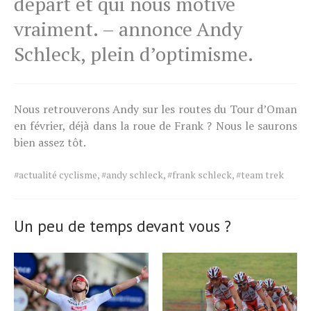
départ et qui nous motive
vraiment. – annonce Andy
Schleck, plein d’optimisme.
Nous retrouverons Andy sur les routes du Tour d’Oman
en février, déjà dans la roue de Frank ? Nous le saurons
bien assez tôt.
Tags
#actualité cyclisme
,
#andy schleck
,
#frank schleck
,
#team trek
for
the
article.
Un peu de temps devant vous ?