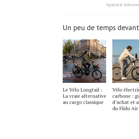
Tags
#patrick lefever
for
the
article.
Un peu de temps devant
Le Vélo Longtail :
Vélo électr
La vraie alternative
carbone : g
au cargo classique
d’achat et 
du Fiido Air