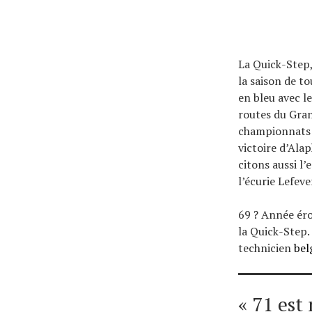
La Quick-Step,
la saison de t
en bleu avec le
routes du Gran
championnats 
victoire d’Alap
citons aussi l
l’écurie Lefeve
69 ? Année éro
la Quick-Step.
technicien
bel
« 71 est