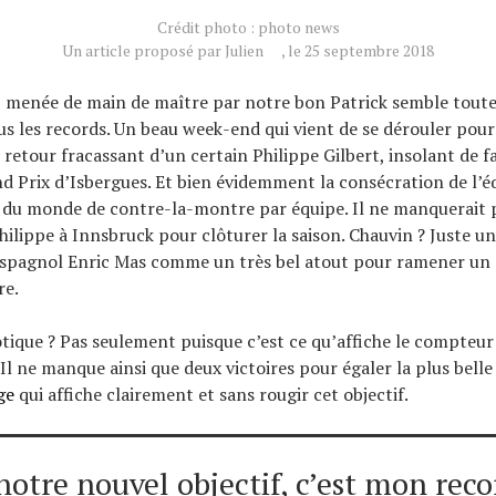
Crédit photo : photo news
Un article proposé par Julien
, le 25 septembre 2018
 menée de main de maître par notre bon Patrick semble toute
ous les records. Un beau week-end qui vient de se dérouler po
 retour fracassant d’un certain Philippe Gilbert, insolant de fac
d Prix d’Isbergues. Et bien évidemment la consécration de l’éq
du monde de contre-la-montre par équipe. Il ne manquerait 
hilippe à Innsbruck pour clôturer la saison. Chauvin ? Juste un
’espagnol Enric Mas comme un très bel atout pour ramener un 
re.
tique ? Pas seulement puisque c’est ce qu’affiche le compteur 
 Il ne manque ainsi que deux victoires pour égaler la plus belle
ge
qui affiche clairement et sans rougir cet objectif.
 notre nouvel objectif, c’est mon rec