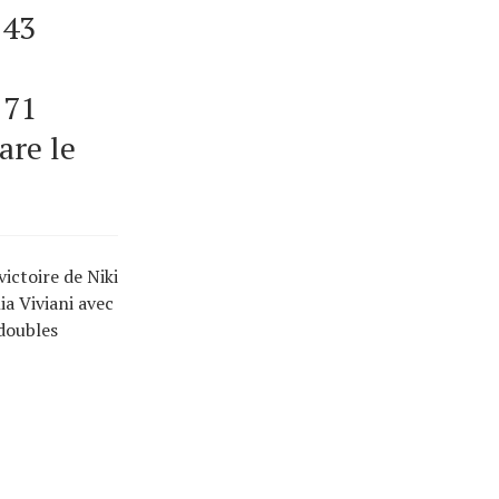
 43
 71
are le
ictoire de Niki
a Viviani avec
doubles