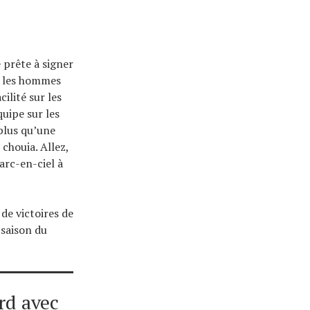
 prête à signer
ur les hommes
ilité sur les
uipe sur les
plus qu’une
 chouia. Allez,
arc-en-ciel à
de victoires de
 saison du
ord avec