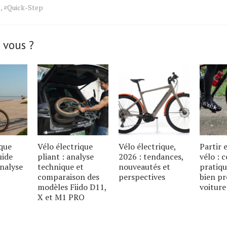
e
,
#Quick-Step
 vous ?
ique
Vélo électrique
Vélo électrique,
Partir
uide
pliant : analyse
2026 : tendances,
vélo : c
analyse
technique et
nouveautés et
pratiqu
comparaison des
perspectives
bien pr
modèles Fiido D11,
voiture
X et M1 PRO