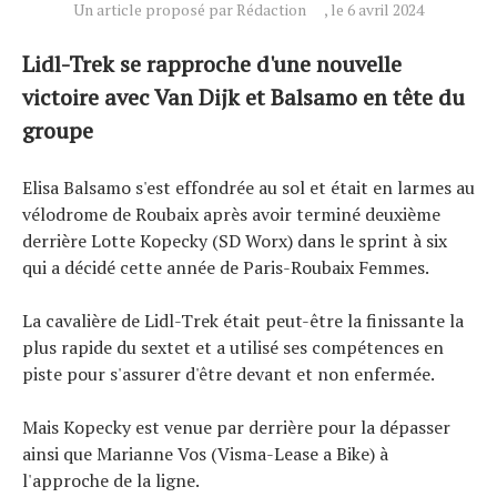
Un article proposé par Rédaction
, le 6 avril 2024
Lidl-Trek se rapproche d'une nouvelle
victoire avec Van Dijk et Balsamo en tête du
groupe
Actualités
Elisa Balsamo s'est effondrée au sol et était en larmes au
Technologies
vélodrome de Roubaix après avoir terminé deuxième
Tests de produits
derrière Lotte Kopecky (SD Worx) dans le sprint à six
qui a décidé cette année de Paris-Roubaix Femmes.
Conseils
Tendances
La cavalière de Lidl-Trek était peut-être la finissante la
Tous nos articles
plus rapide du sextet et a utilisé ses compétences en
piste pour s'assurer d'être devant et non enfermée.
À propos
Mais Kopecky est venue par derrière pour la dépasser
ainsi que Marianne Vos (Visma-Lease a Bike) à
l'approche de la ligne.