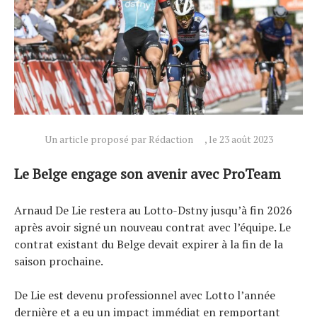
Actualités
Technologies
Tests de produits
Un article proposé par Rédaction
, le 23 août 2023
Conseils
Tendances
Le Belge engage son avenir avec ProTeam
Tous nos articles
Arnaud De Lie restera au Lotto-Dstny jusqu’à fin 2026
À propos
après avoir signé un nouveau contrat avec l’équipe. Le
contrat existant du Belge devait expirer à la fin de la
saison prochaine.
De Lie est devenu professionnel avec Lotto l’année
dernière et a eu un impact immédiat en remportant