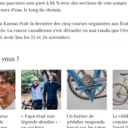
 un parcours non pavé à 88 % avec des sections de voie unique 
cours d’eau. le long du chemin.
 Kansas était la dernière des cinq courses organisées aux État
née. La course canadienne s’est déroulée en mai tandis que l’
t avoir lieu les 25 et 26 novembre.
 vous ?
seur
« Papa était une
Un boîtier de
Le célè
le
légende absolue » –
pédalier suspendu
comme
e me
un cycliste
bercé par les tubes
David D