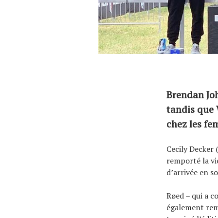
Brendan Jo
tandis que 
chez les fe
Cecily Decker 
remporté la vi
d’arrivée en s
Røed – qui a c
également remp