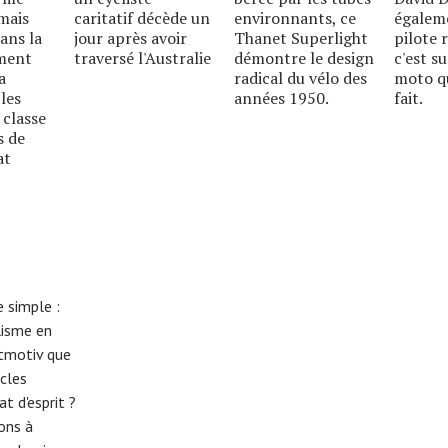
mais
caritatif décède un
environnants, ce
égalem
ans la
jour après avoir
Thanet Superlight
pilote 
mment
traversé l'Australie
démontre le design
c'est s
a
radical du vélo des
moto qu
les
années 1950.
fait.
 classe
s de
at
 simple :
lisme en
eitmotiv que
cles
t d'esprit ?
tons à