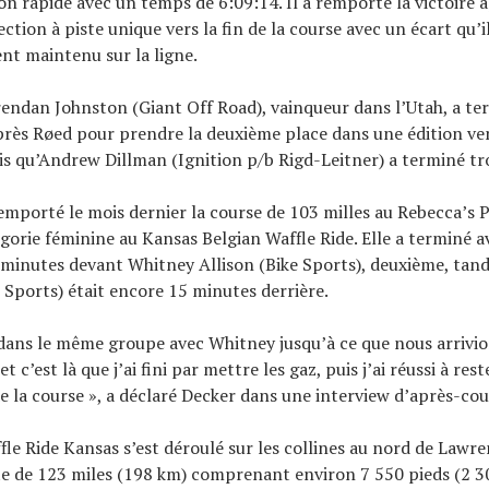
ion rapide avec un temps de 6:09:14. Il a remporté la victoire a
section à piste unique vers la fin de la course avec un écart qu’i
t maintenu sur la ligne.
rendan Johnston (Giant Off Road), vainqueur dans l’Utah, a te
rès Røed pour prendre la deuxième place dans une édition ve
is qu’Andrew Dillman (Ignition p/b Rigd-Leitner) a terminé tr
remporté le mois dernier la course de 103 milles au Rebecca’s P
gorie féminine au Kansas Belgian Waffle Ride. Elle a terminé 
 minutes devant Whitney Allison (Bike Sports), deuxième, tan
 Sports) était encore 15 minutes derrière.
é dans le même groupe avec Whitney jusqu’à ce que nous arrivion
t c’est là que j’ai fini par mettre les gaz, puis j’ai réussi à rest
e la course », a déclaré Decker dans une interview d’après-cour
fle Ride Kansas s’est déroulé sur les collines au nord de Lawre
le de 123 miles (198 km) comprenant environ 7 550 pieds (2 3