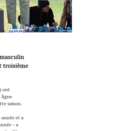
 masculin
t troisième
) ont
 ligne
tte saison.
 année et a
année – a