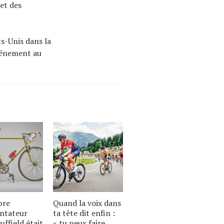
et des
s-Unis dans la
événement au
bre
Quand la voix dans
ntateur
ta tête dit enfin :
uffield était
« tu peux faire