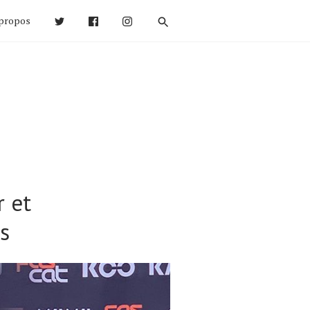
propos
r et
s