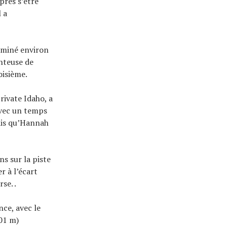
près s’être
l a
rminé environ
nteuse de
oisième.
rivate Idaho, a
avec un temps
dis qu’Hannah
s sur la piste
er à l’écart
se. .
nce, avec le
01 m)