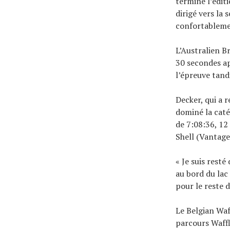
terminé l’édit
dirigé vers la 
confortablemen
L’Australien B
30 secondes ap
l’épreuve tand
Decker, qui a 
dominé la caté
de 7:08:36, 12
Shell (Vantage
« Je suis rest
au bord du lac e
pour le reste d
Le Belgian Waf
parcours Waff