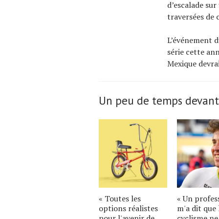
d’escalade sur
traversées de 
L’événement du
série cette an
Mexique devrai
Un peu de temps devant
« Toutes les
« Un profes
options réalistes
m'a dit que 
pour l'avenir de
cyclisme n