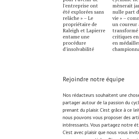
l'entreprise ont
mènerait ja
été explorées sans
nulle part d
relâche » – Le
vie » – co
propriétaire de
un coureur 
Raleigh et Lapierre
transformé 
entame une
critiques en
procédure
en médaille
d'insolvabilité
championn
Rejoindre notre équipe
Nos rédacteurs souhaitent une chose
partager autour de la passion du cyc
prenant du plaisir. C'est grâce à ce l
nous pouvons vous proposer des arti
intéressants. Vous partagez notre éta
C'est avec plaisir que nous vous invi