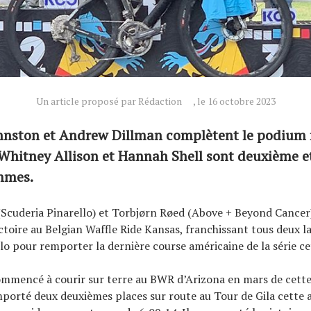
Un article proposé par Rédaction
, le 16 octobre 2023
hnston et Andrew Dillman complètent le podium
Whitney Allison et Hannah Shell sont deuxième e
mmes.
(Scuderia Pinarello) et Torbjørn Røed (Above + Beyond Cancer
ctoire au Belgian Waffle Ride Kansas, franchissant tous deux la
olo pour remporter la dernière course américaine de la série ce
ommencé à courir sur terre au BWR d’Arizona en mars de cette
orté deux deuxièmes places sur route au Tour de Gila cette 