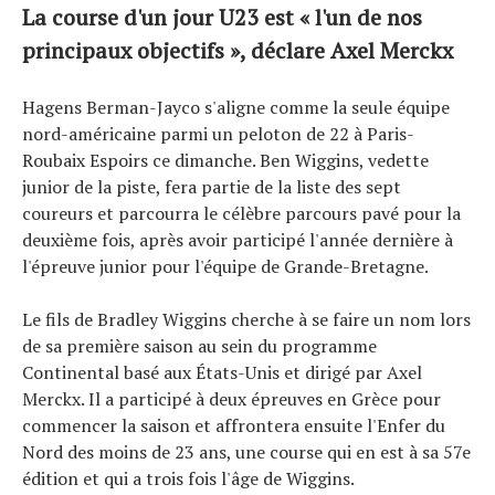
La course d'un jour U23 est « l'un de nos
principaux objectifs », déclare Axel Merckx
Hagens Berman-Jayco s'aligne comme la seule équipe
nord-américaine parmi un peloton de 22 à Paris-
Roubaix Espoirs ce dimanche. Ben Wiggins, vedette
junior de la piste, fera partie de la liste des sept
coureurs et parcourra le célèbre parcours pavé pour la
deuxième fois, après avoir participé l'année dernière à
l'épreuve junior pour l'équipe de Grande-Bretagne.
Actualités
Le fils de Bradley Wiggins cherche à se faire un nom lors
de sa première saison au sein du programme
Technologies
Continental basé aux États-Unis et dirigé par Axel
Tests de produits
Merckx. Il a participé à deux épreuves en Grèce pour
Conseils
commencer la saison et affrontera ensuite l'Enfer du
Tendances
Nord des moins de 23 ans, une course qui en est à sa 57e
édition et qui a trois fois l'âge de Wiggins.
Tous nos articles