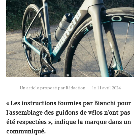
Actualités
Technologies
Un article proposé par Rédaction
, le 11 avril 2024
Tests de produits
Conseils
« Les instructions fournies par Bianchi pour
Tendances
l'assemblage des guidons de vélos n'ont pas
Tous nos articles
été respectées », indique la marque dans un
À propos
communiqué.