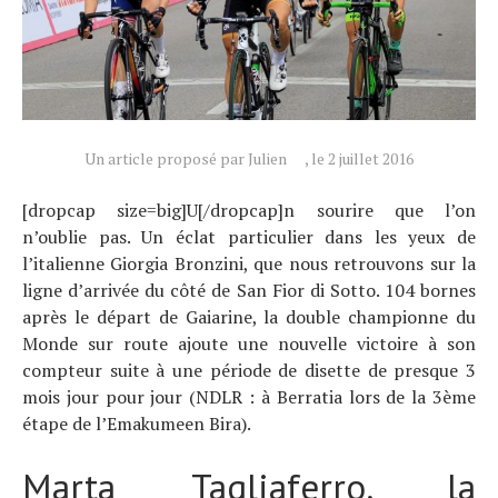
Un article proposé par Julien
, le 2 juillet 2016
[dropcap size=big]U[/dropcap]n sourire que l’on
Actualités
n’oublie pas. Un éclat particulier dans les yeux de
Technologies
l’italienne Giorgia Bronzini, que nous retrouvons sur la
Tests de produits
ligne d’arrivée du côté de San Fior di Sotto. 104 bornes
Conseils
après le départ de Gaiarine, la double championne du
Monde sur route ajoute une nouvelle victoire à son
Tendances
compteur suite à une période de disette de presque 3
Tous nos articles
mois jour pour jour (NDLR : à Berratia lors de la 3ème
À propos
étape de l’Emakumeen Bira).
Marta Tagliaferro, la