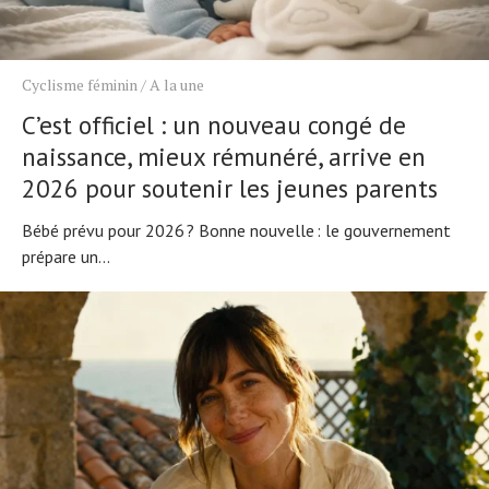
Tests de produits
Conseils
Tendances
Tous nos articles
Cyclisme féminin
/
A la une
À propos
C’est officiel : un nouveau congé de
naissance, mieux rémunéré, arrive en
2026 pour soutenir les jeunes parents
Bébé prévu pour 2026 ? Bonne nouvelle : le gouvernement
prépare un...