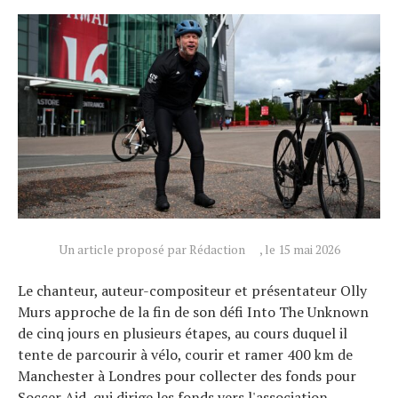
Un article proposé par Rédaction
, le 15 mai 2026
Le chanteur, auteur-compositeur et présentateur Olly
Murs approche de la fin de son défi Into The Unknown
de cinq jours en plusieurs étapes, au cours duquel il
tente de parcourir à vélo, courir et ramer 400 km de
Actualités
Manchester à Londres pour collecter des fonds pour
Soccer Aid, qui dirige les fonds vers l'association