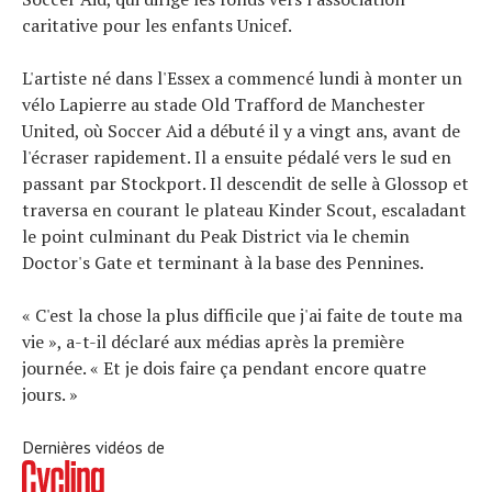
Technologies
caritative pour les enfants Unicef.
Tests de produits
Conseils
L'artiste né dans l'Essex a commencé lundi à monter un
Tendances
vélo Lapierre au stade Old Trafford de Manchester
Tous nos articles
United, où Soccer Aid a débuté il y a vingt ans, avant de
À propos
l'écraser rapidement. Il a ensuite pédalé vers le sud en
passant par Stockport. Il descendit de selle à Glossop et
traversa en courant le plateau Kinder Scout, escaladant
le point culminant du Peak District via le chemin
Doctor's Gate et terminant à la base des Pennines.
« C'est la chose la plus difficile que j'ai faite de toute ma
vie », a-t-il déclaré aux médias après la première
journée. « Et je dois faire ça pendant encore quatre
jours. »
Dernières vidéos de