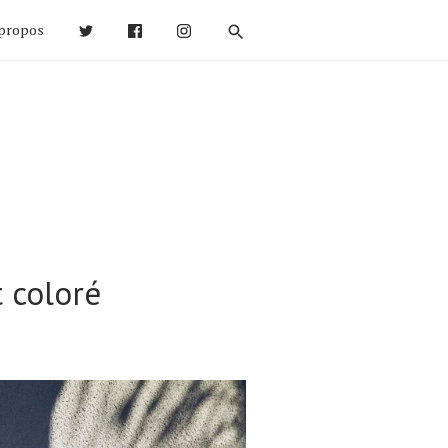
propos
 coloré