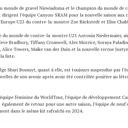
u monde de gravel Niewiadoma et le champion du monde de c
dirigent l’équipe Canyon-SRAM pour la nouvelle saison aux c
Europe U23 du contre-la-montre Zoe Bäckstedt et Elise Chab
 du monde de contre-la-montre U23 Antonia Niedermaier, ain
eve Bradbury, Tiffany Cromwell, Alex Morrice, Soraya Paladin
, Alice Towers, Maike van der Duin et la nouvelle recrue Justy
a liste.
elge Shari Bossuyt, quant à elle, est toujours suspendue par l’é
velles de son avenir après avoir été contrôlée positive au létro
l’équipe féminine du WorldTour, l’équipe de développement 
 également de retour pour une autre saison, l’équipe de neuf
ent dans le même kit rafraîchi en 2024.