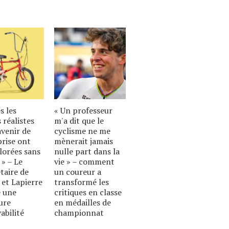
s les
« Un professeur
 réalistes
m'a dit que le
avenir de
cyclisme ne me
prise ont
mènerait jamais
lorées sans
nulle part dans la
 » – Le
vie » – comment
taire de
un coureur a
 et Lapierre
transformé les
 une
critiques en classe
ure
en médailles de
abilité
championnat