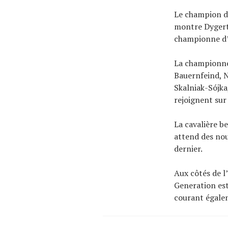
Le champion d
montre Dygert 
championne d’
La championne
Bauernfeind, N
Skalniak-Sójka
rejoignent sur l
La cavalière b
attend des nou
dernier.
Aux côtés de 
Generation est
courant égalem