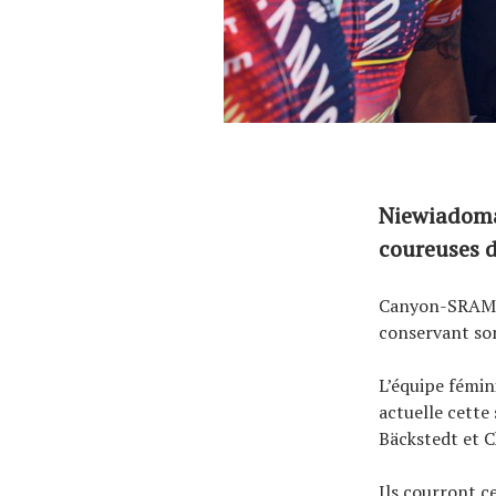
Niewiadoma,
coureuses 
Canyon-SRAM a 
conservant son
L’équipe fémi
actuelle cette
Bäckstedt et C
Ils courront c