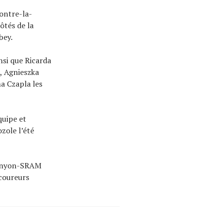
ontre-la-
ôtés de la
bey.
si que Ricarda
, Agnieszka
na Czapla les
quipe et
zole l’été
Canyon-SRAM
 coureurs