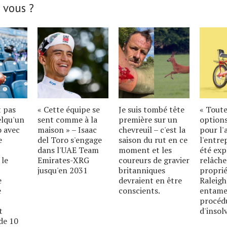
 vous ?
t pas
« Cette équipe se
Je suis tombé tête
« Toute
elqu'un
sent comme à la
première sur un
options
o avec
maison » – Isaac
chevreuil – c'est la
pour l'
e
del Toro s'engage
saison du rut en ce
l'entre
dans l'UAE Team
moment et les
été exp
 le
Emirates-XRG
coureurs de gravier
relâche
jusqu'en 2031
britanniques
proprié
e
devraient en être
Raleigh
e
conscients.
entame
procéd
t
d'insolv
de 10