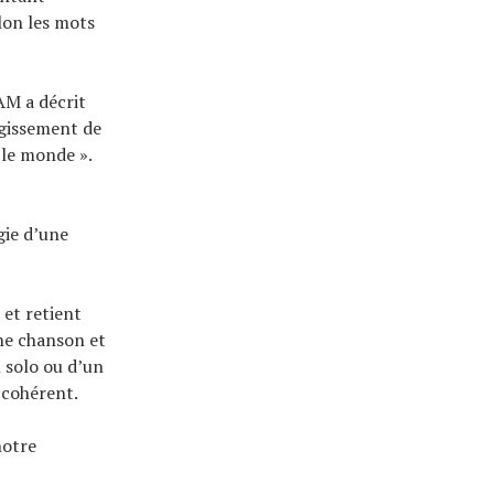
elon les mots
AM a décrit
ugissement de
 le monde ».
gie d’une
 et retient
une chanson et
n solo ou d’un
 cohérent.
notre