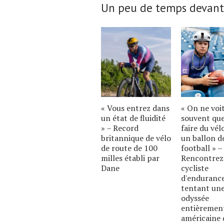
Un peu de temps devant
« Vous entrez dans
« On ne voi
un état de fluidité
souvent qu
» – Record
faire du vél
britannique de vélo
un ballon d
de route de 100
football » –
milles établi par
Rencontrez
Dane
cycliste
d'enduranc
tentant un
odyssée
entièremen
américaine 