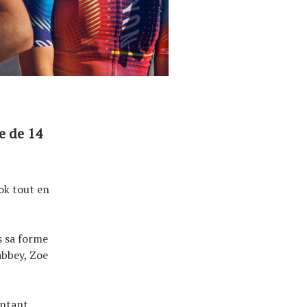
e de 14
ok tout en
s sa forme
abbey, Zoe
entant