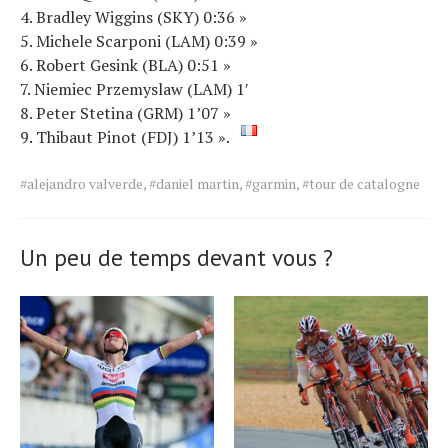
4. Bradley Wiggins (SKY) 0:36 »
5. Michele Scarponi (LAM) 0:39 »
6. Robert Gesink (BLA) 0:51 »
7. Niemiec Przemyslaw (LAM) 1′
8. Peter Stetina (GRM) 1’07 »
9. Thibaut Pinot (FDJ) 1’13 ».
Tags
#alejandro valverde
,
#daniel martin
,
#garmin
,
#tour de catalogne
for
the
article.
Un peu de temps devant vous ?