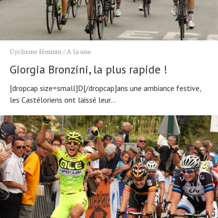
Tendances
Tous nos articles
À propos
Cyclisme féminin
/
A la une
Giorgia Bronzini, la plus rapide !
[dropcap size=small]D[/dropcap]ans une ambiance festive,
les Castéloriens ont laissé leur...