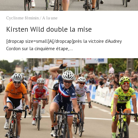
Cyclisme féminin
/
A la une
Kirsten Wild double la mise
[dropcap size=small]A[/dropcap]près la victoire d’Audrey
Cordon sur la cinquième étape,...