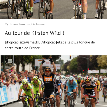
Cyclisme féminin
/
A la une
Au tour de Kirsten Wild !
[dropcap size=small]L[/dropcap]’étape la plus longue de
cette route de France...
Actualités
Technologies
Tests de produits
Conseils