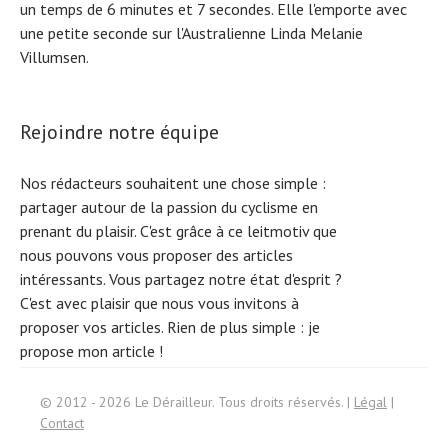
un temps de 6 minutes et 7 secondes. Elle l'emporte avec
une petite seconde sur l'Australienne Linda Melanie
Villumsen.
Rejoindre notre équipe
Nos rédacteurs souhaitent une chose simple :
partager autour de la passion du cyclisme en
prenant du plaisir. C'est grâce à ce leitmotiv que
nous pouvons vous proposer des articles
intéressants. Vous partagez notre état d'esprit ?
C'est avec plaisir que nous vous invitons à
proposer vos articles. Rien de plus simple :
je
S
e
a
r
c
h
f
o
propose mon article !
r:
© 2012 - 2026 Le Dérailleur. Tous droits réservés. |
Légal
|
Contact