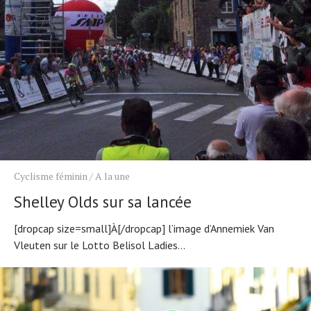
Actualités
Technologies
Tests de produits
Conseils
Tendances
Cyclisme féminin
/
A la une
Tous nos articles
À propos
Shelley Olds sur sa lancée
[dropcap size=small]À[/dropcap] l’image d’Annemiek Van
Vleuten sur le Lotto Belisol Ladies...