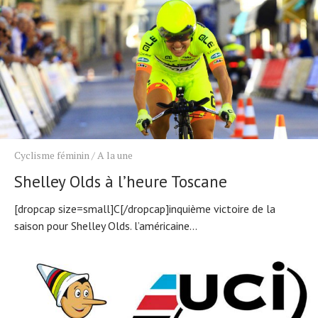
Cyclisme féminin
/
A la une
Shelley Olds à l’heure Toscane
[dropcap size=small]C[/dropcap]inquième victoire de la
saison pour Shelley Olds. l’américaine...