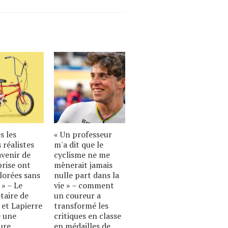
s les
« Un professeur
 réalistes
m'a dit que le
avenir de
cyclisme ne me
prise ont
mènerait jamais
lorées sans
nulle part dans la
 » – Le
vie » – comment
taire de
un coureur a
 et Lapierre
transformé les
 une
critiques en classe
ure
en médailles de