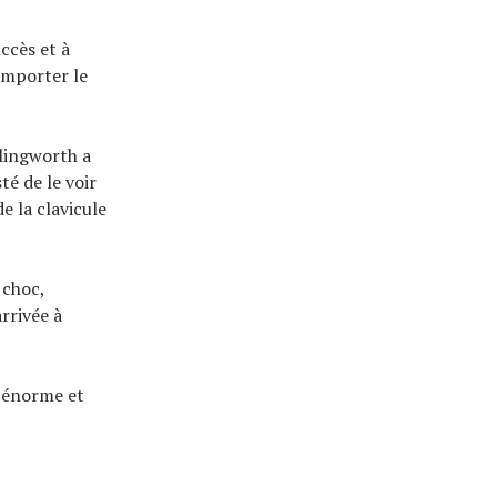
ccès et à
emporter le
llingworth a
é de le voir
e la clavicule
 choc,
arrivée à
t énorme et