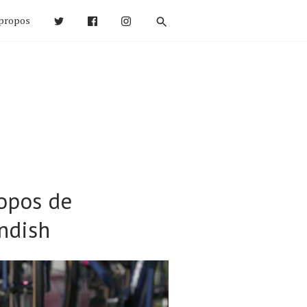
propos
ropos de
endish