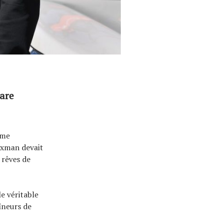
lare
sme
nxman devait
 rêves de
e véritable
îneurs de