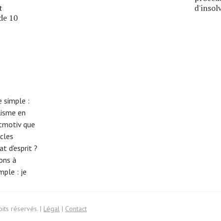
t
d'insolv
de 10
 simple :
lisme en
eitmotiv que
cles
t d'esprit ?
tons à
imple :
je
its réservés. |
Légal
|
Contact