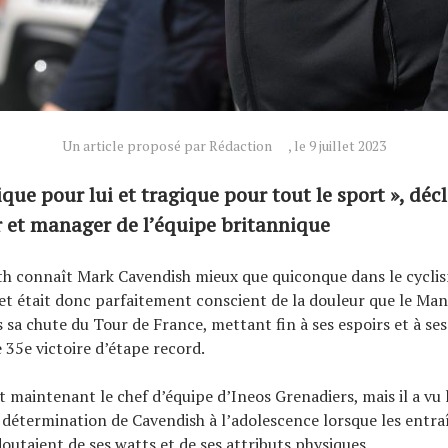
Un article proposé par Rédaction
, le 9 juillet 2023
ique pour lui et tragique pour tout le sport », déc
r et manager de l’équipe britannique
th connaît Mark Cavendish mieux que quiconque dans le cycli
et était donc parfaitement conscient de la douleur que le Ma
s sa chute du Tour de France, mettant fin à ses espoirs et à ses
35e victoire d’étape record.
t maintenant le chef d’équipe d’Ineos Grenadiers, mais il a vu l
a détermination de Cavendish à l’adolescence lorsque les entra
utaient de ses watts et de ses attributs physiques.