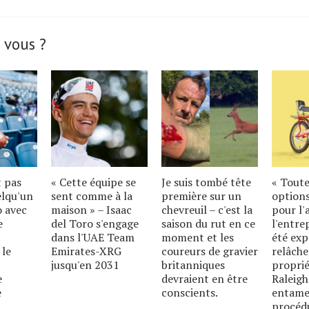
 vous ?
t pas
« Cette équipe se
Je suis tombé tête
« Toute
elqu'un
sent comme à la
première sur un
options
o avec
maison » – Isaac
chevreuil – c'est la
pour l'
e
del Toro s'engage
saison du rut en ce
l'entre
dans l'UAE Team
moment et les
été exp
 le
Emirates-XRG
coureurs de gravier
relâche
jusqu'en 2031
britanniques
proprié
e
devraient en être
Raleigh
e
conscients.
entame
procéd