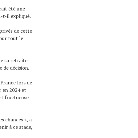
rait été une
-t-il expliqué.
privés de cette
our tout le
e sa retraite
e de décision.
France lors de
r en 2024 et
et fructueuse
es chances », a
nir à ce stade,