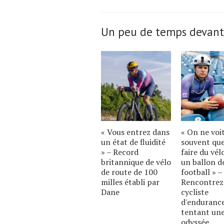
Un peu de temps devant
« Vous entrez dans
« On ne voi
un état de fluidité
souvent qu
» – Record
faire du vél
britannique de vélo
un ballon d
de route de 100
football » –
milles établi par
Rencontrez
Dane
cycliste
d'enduranc
tentant un
odyssée