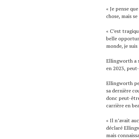
« Je pense que 
chose, mais se
« C’est tragiq
belle opportun
monde, je suis
Ellingworth a 
en 2023, peut-
Ellingworth pe
sa dernière co
donc peut-être
carrière en be
« Il n’avait a
déclaré Elling
mais connaissa