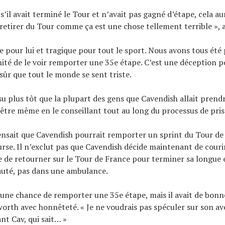
s’il avait terminé le Tour et n’avait pas gagné d’étape, cela au
 retirer du Tour comme ça est une chose tellement terrible », a
ue pour lui et tragique pour tout le sport. Nous avons tous été 
ité de le voir remporter une 35e étape. C’est une déception p
 sûr que tout le monde se sent triste.
su plus tôt que la plupart des gens que Cavendish allait prendr
être même en le conseillant tout au long du processus de pris
nsait que Cavendish pourrait remporter un sprint du Tour de 
urse. Il n’exclut pas que Cavendish décide maintenant de couri
 de retourner sur le Tour de France pour terminer sa longue 
auté, pas dans une ambulance.
ucune chance de remporter une 35e étape, mais il avait de bonn
worth avec honnêteté. « Je ne voudrais pas spéculer sur son ave
nt Cav, qui sait… »