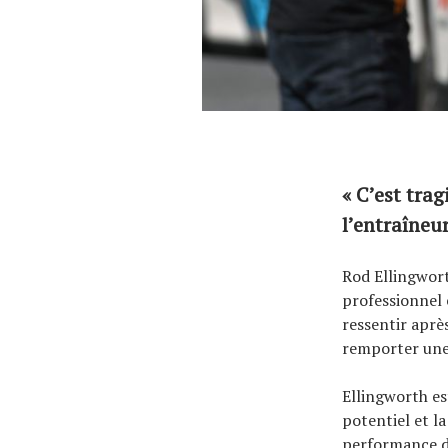
« C’est trag
l’entraîneu
Rod Ellingwor
professionnel 
ressentir aprè
remporter une 
Ellingworth es
potentiel et l
performance do