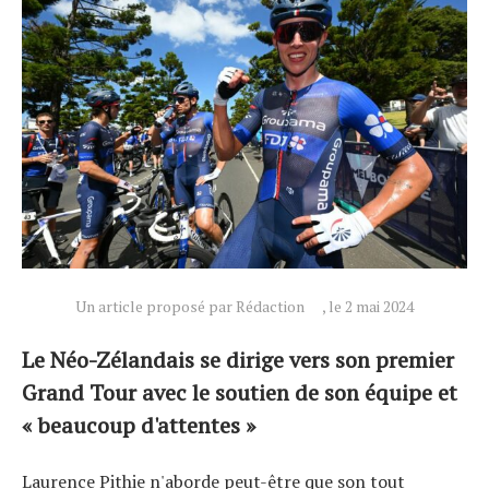
Actualités
Technologies
Un article proposé par Rédaction
, le 2 mai 2024
Tests de produits
Conseils
Le Néo-Zélandais se dirige vers son premier
Tendances
Grand Tour avec le soutien de son équipe et
Tous nos articles
« beaucoup d'attentes »
À propos
Laurence Pithie n'aborde peut-être que son tout