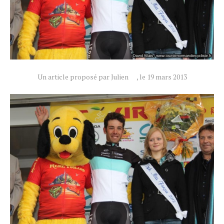
Un article proposé par Julien
, le 19 mars 2013
Actualités
Technologies
Tests de produits
Conseils
Tendances
Tous nos articles