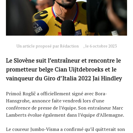
Actualités
Technologies
Tests de produits
Conseils
Un article proposé par Rédaction
, le 6 octobre 2023
Tendances
Le Slovène suit l’entraîneur et rencontre le
Tous nos articles
prometteur belge Cian Uijtdebroeks et le
À propos
vainqueur du Giro d’Italia 2022 Jai Hindley
Primož Roglič a officiellement signé avec Bora-
Hansgrohe, annonce faite vendredi lors d’une
conférence de presse de l’équipe. Son entraîneur Marc
Lamberts évolue également dans l’équipe d’Allemagne.
Le coureur Jumbo-Visma a confirmé qu’il quitterait son