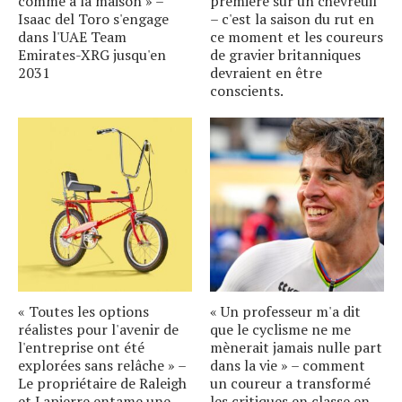
comme à la maison » –
première sur un chevreuil
Isaac del Toro s'engage
– c'est la saison du rut en
dans l'UAE Team
ce moment et les coureurs
Emirates-XRG jusqu'en
de gravier britanniques
2031
devraient en être
conscients.
« Toutes les options
« Un professeur m'a dit
réalistes pour l'avenir de
que le cyclisme ne me
l'entreprise ont été
mènerait jamais nulle part
explorées sans relâche » –
dans la vie » – comment
Le propriétaire de Raleigh
un coureur a transformé
et Lapierre entame une
les critiques en classe en