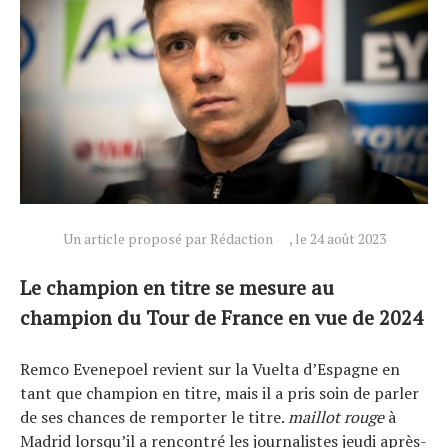
Un article proposé par Rédaction
, le 24 août 2023
Le champion en titre se mesure au
champion du Tour de France en vue de 2024
Remco Evenepoel revient sur la Vuelta d’Espagne en
Actualités
tant que champion en titre, mais il a pris soin de parler
Technologies
de ses chances de remporter le titre.
maillot rouge
à
Tests de produits
Madrid lorsqu’il a rencontré les journalistes jeudi après-