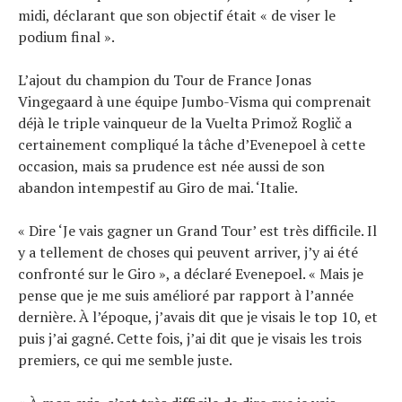
Conseils
midi, déclarant que son objectif était « de viser le
Tendances
podium final ».
Tous nos articles
L’ajout du champion du Tour de France Jonas
À propos
Vingegaard à une équipe Jumbo-Visma qui comprenait
déjà le triple vainqueur de la Vuelta Primož Roglič a
certainement compliqué la tâche d’Evenepoel à cette
occasion, mais sa prudence est née aussi de son
abandon intempestif au Giro de mai. ‘Italie.
« Dire ‘Je vais gagner un Grand Tour’ est très difficile. Il
y a tellement de choses qui peuvent arriver, j’y ai été
confronté sur le Giro », a déclaré Evenepoel. « Mais je
pense que je me suis amélioré par rapport à l’année
dernière. À l’époque, j’avais dit que je visais le top 10, et
puis j’ai gagné. Cette fois, j’ai dit que je visais les trois
premiers, ce qui me semble juste.