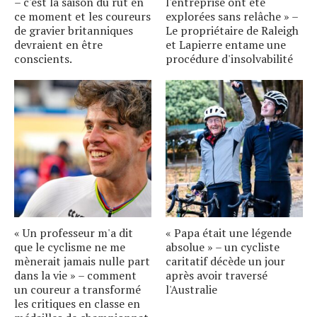
– c'est la saison du rut en
l'entreprise ont été
ce moment et les coureurs
explorées sans relâche » –
de gravier britanniques
Le propriétaire de Raleigh
devraient en être
et Lapierre entame une
conscients.
procédure d'insolvabilité
« Un professeur m'a dit
« Papa était une légende
que le cyclisme ne me
absolue » – un cycliste
mènerait jamais nulle part
caritatif décède un jour
dans la vie » – comment
après avoir traversé
un coureur a transformé
l'Australie
les critiques en classe en