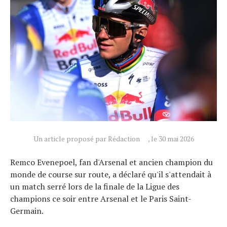
Actualités
Un article proposé par Rédaction
, le 30 mai 2026
Technologies
Tests de produits
Remco Evenepoel, fan d'Arsenal et ancien champion du
monde de course sur route, a déclaré qu'il s'attendait à
Conseils
un match serré lors de la finale de la Ligue des
Tendances
champions ce soir entre Arsenal et le Paris Saint-
Tous nos articles
Germain.
À propos