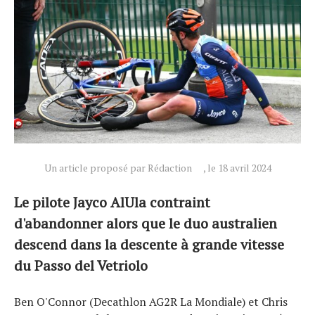
Un article proposé par Rédaction
, le 18 avril 2024
Le pilote Jayco AlUla contraint
d'abandonner alors que le duo australien
Actualités
descend dans la descente à grande vitesse
Technologies
du Passo del Vetriolo
Tests de produits
Conseils
Ben O'Connor (Decathlon AG2R La Mondiale) et Chris
Tendances