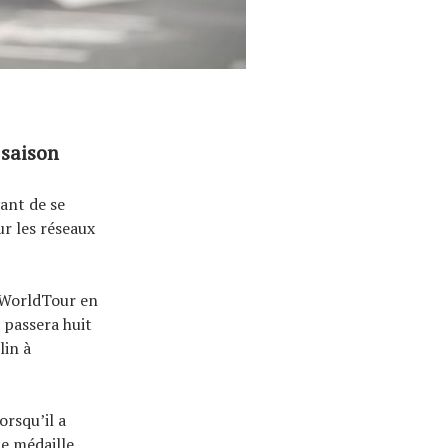
 saison
vant de se
ur les réseaux
 WorldTour en
 passera huit
lin à
orsqu’il a
e médaille