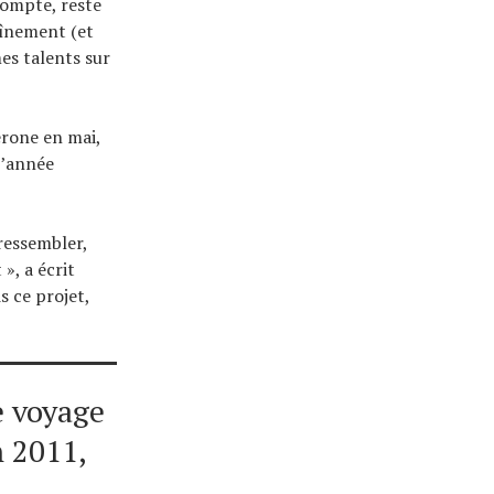
 compte, reste
aînement (et
es talents sur
érone en mai,
l’année
 ressembler,
», a écrit
s ce projet,
e voyage
n 2011,