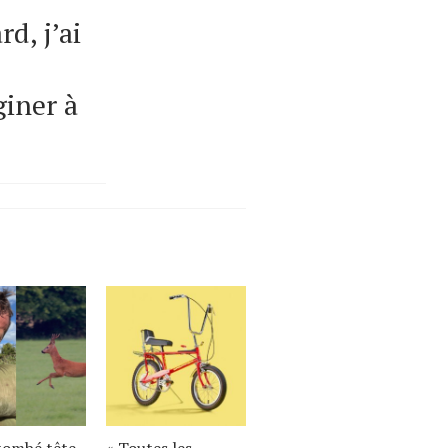
d, j’ai
giner à
 tombé tête
« Toutes les