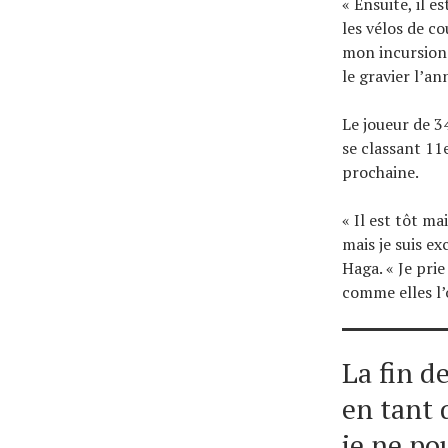
« Ensuite, il e
les vélos de c
mon incursion 
le gravier l’an
Le joueur de 3
se classant 11
prochaine.
« Il est tôt ma
mais je suis ex
Haga. « Je pri
comme elles l’
La fin d
en tant 
je ne po