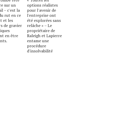
re sur un
options réalistes
l – c'est la
pour l'avenir de
du rut en ce
l'entreprise ont
 et les
été explorées sans
s de gravier
relâche » – Le
iques
propriétaire de
nt en être
Raleigh et Lapierre
nts.
entame une
procédure
d'insolvabilité