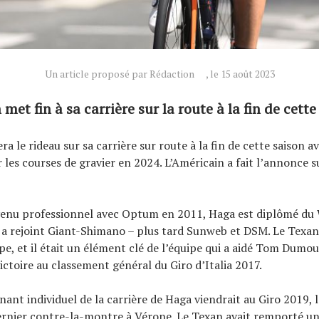
Un article proposé par Rédaction
, le 15 août 2023
met fin à sa carrière sur la route à la fin de cette
a le rideau sur sa carrière sur route à la fin de cette saison a
 les courses de gravier en 2024. L’Américain a fait l’annonce s
venu professionnel avec Optum en 2011, Haga est diplômé du
l a rejoint Giant-Shimano – plus tard Sunweb et DSM. Le Texan
pe, et il était un élément clé de l’équipe qui a aidé Tom Dumou
ictoire au classement général du Giro d’Italia 2017.
ant individuel de la carrière de Haga viendrait au Giro 2019, l
rnier contre-la-montre à Vérone. Le Texan avait remporté un