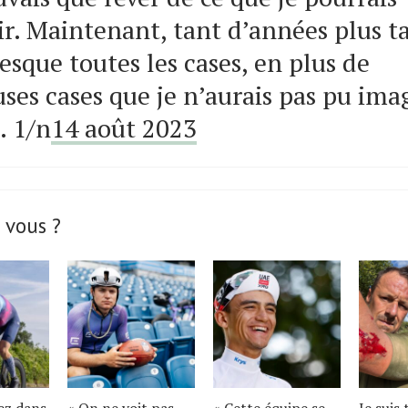
r. Maintenant, tant d’années plus tar
esque toutes les cases, en plus de
es cases que je n’aurais pas pu ima
. 1/n
14 août 2023
 vous ?
ez dans
« On ne voit pas
« Cette équipe se
Je suis