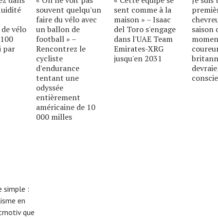
luidité
souvent quelqu'un
sent comme à la
premiè
faire du vélo avec
maison » – Isaac
chevreui
 de vélo
un ballon de
del Toro s'engage
saison 
 100
football » –
dans l'UAE Team
moment
i par
Rencontrez le
Emirates-XRG
coureur
cycliste
jusqu'en 2031
britann
d'endurance
devraie
tentant une
conscie
odyssée
entièrement
américaine de 10
000 milles
 simple :
lisme en
eitmotiv que