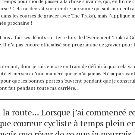
st temps pour moi de passer à la chose suivante, qui, en fin de
ourse ! Cela ne devrait surprendre personne qui suit mon entr
dans les courses de gravier avec The Traka), mais j’applique m
née prochaine !
4 ans a fait ses débuts sur terre lors de l’événement Traka à G
e. Il n’a pas encore officialisé son programme de gravier pour 
intenant, donc je suis encore en train de définir à quoi cela va
cité et nerveux d’une manière que je n’ai jamais été auparavant 
e pour que les bonnes portes s’ouvrent pendant que je construi
ont fait pendant toute ma carrière. »
e la route… Lorsque j’ai commencé c
que coureur cycliste à temps plein e
uvais que rêver de ce que je pourrais