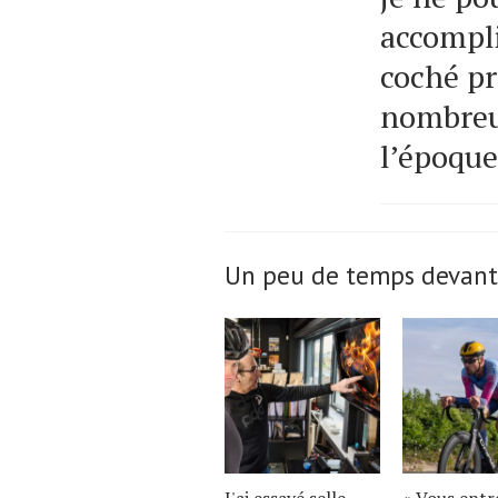
accompli
coché pr
nombreus
l’époque
Un peu de temps devant
J'ai essayé selle
« Vous entr