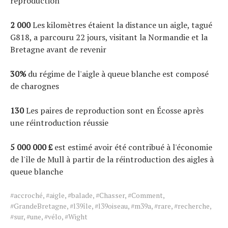
reproduction
2 000
Les kilomètres étaient la distance un aigle, tagué
G818, a parcouru 22 jours, visitant la Normandie et la
Bretagne avant de revenir
30%
du régime de l'aigle à queue blanche est composé
de charognes
130
Les paires de reproduction sont en Écosse après
une réintroduction réussie
5 000 000 £
est
estimé avoir été contribué à l'économie
de l'île de Mull à partir de la réintroduction des aigles à
queue blanche
Tags
#accroché
,
#aigle
,
#balade
,
#Chasser
,
#Comment
,
for
#GrandeBretagne
,
#l39île
,
#l39oiseau
,
#m39a
,
#rare
,
#recherche
,
the
#sur
,
#une
,
#vélo
,
#Wight
article.