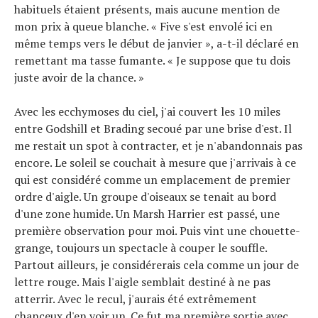
habituels étaient présents, mais aucune mention de
mon prix à queue blanche. « Five s'est envolé ici en
même temps vers le début de janvier », a-t-il déclaré en
remettant ma tasse fumante. « Je suppose que tu dois
juste avoir de la chance. »
Avec les ecchymoses du ciel, j'ai couvert les 10 miles
entre Godshill et Brading secoué par une brise d'est. Il
me restait un spot à contracter, et je n'abandonnais pas
encore. Le soleil se couchait à mesure que j'arrivais à ce
qui est considéré comme un emplacement de premier
ordre d'aigle. Un groupe d'oiseaux se tenait au bord
d'une zone humide. Un Marsh Harrier est passé, une
première observation pour moi. Puis vint une chouette-
grange, toujours un spectacle à couper le souffle.
Partout ailleurs, je considérerais cela comme un jour de
lettre rouge. Mais l'aigle semblait destiné à ne pas
atterrir. Avec le recul, j'aurais été extrêmement
chanceux d'en voir un. Ce fut ma première sortie avec