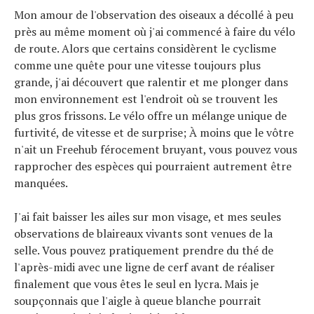
Mon amour de l'observation des oiseaux a décollé à peu
près au même moment où j'ai commencé à faire du vélo
de route. Alors que certains considèrent le cyclisme
comme une quête pour une vitesse toujours plus
grande, j'ai découvert que ralentir et me plonger dans
mon environnement est l'endroit où se trouvent les
plus gros frissons. Le vélo offre un mélange unique de
furtivité, de vitesse et de surprise; À moins que le vôtre
n'ait un Freehub férocement bruyant, vous pouvez vous
rapprocher des espèces qui pourraient autrement être
manquées.
Actualités
Technologies
J'ai fait baisser les ailes sur mon visage, et mes seules
Tests de produits
Conseils
observations de blaireaux vivants sont venues de la
Tendances
selle. Vous pouvez pratiquement prendre du thé de
Tous nos articles
l'après-midi avec une ligne de cerf avant de réaliser
À propos
finalement que vous êtes le seul en lycra. Mais je
soupçonnais que l'aigle à queue blanche pourrait