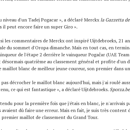
 au niveau d'un Tadej Pogacar », a déclaré Merckx
la Gazzetta de
 il peut encore faire un super Giro ».
 si les commentaires de Merckx ont inspiré Uijtdebroeks, 21 ans
nale du sommet d'Oropa dimanche. Mais en tout cas, en termin
inqueur de l'étape 2 derrière le vainqueur Pogačar (UAE Team 
t désormais quatrième au classement général et profite d'un 
e maillot blanc de meilleur jeune coureur, son premier dans u
 pas décrocher le maillot blanc aujourd'hui, mais j'ai roulé aussi
btenu, ce qui est fantastique », a déclaré Uijtdebroeks.
Sporza.be
tendu pour la première fois que j'étais en blanc, je n'arrivais pa
ls avaient dû faire une erreur. Mais en fait, je suis très content 
premier maillot de classement du Grand Tour.