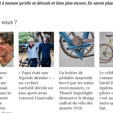
t à mesure qu'elle se déroule et bien plus encore.
En savoir plus
 vous ?
seur
« Papa était une
Un boîtier de
Le célè
le
légende absolue » –
pédalier suspendu
comme
e me
un cycliste
bercé par les tubes
David D
mais
caritatif décède un
environnants, ce
égalem
ans la
jour après avoir
Thanet Superlight
pilote 
mment
traversé l'Australie
démontre le design
c'est s
a
radical du vélo des
moto qu
les
années 1950.
fait.
 classe