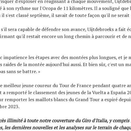
risquer d'exploser en réagissant à chaque mouvement, Uijtdebr
lé à son rythme sur l'Oropa de 11 kilomètres. Il a souligné que 
ù il s'est classé septième, il savait de toute façon qu'il ne serait
 s'il sera capable de défendre son avance, Uijtdebroeks a fait 
firmant qu'il restait encore un long chemin à parcourir et de 
ec impatience les étapes avec des montées plus longues, et je 
s raides de la montée aujourd'hui aussi. Et bien sûr, c'est un ma
s sans se battre. »
le meilleur jeune coureur du Tour de France pendant quatre a
t a remporté le classement des jeunes de la Vuelta a España 2019
r remporter les maillots blancs du Grand Tour a expiré depuis
bre 2023.
s illimité à toute notre couverture du Giro d'Italia, y compris 
s, les dernières nouvelles et les analyses sur le terrain de chaq