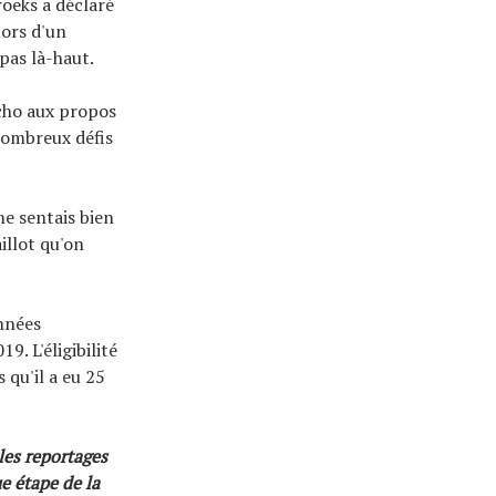
oeks a déclaré
lors d'un
 pas là-haut.
écho aux propos
nombreux défis
me sentais bien
illot qu'on
nnées
. L'éligibilité
 qu'il a eu 25
les reportages
ue étape de la