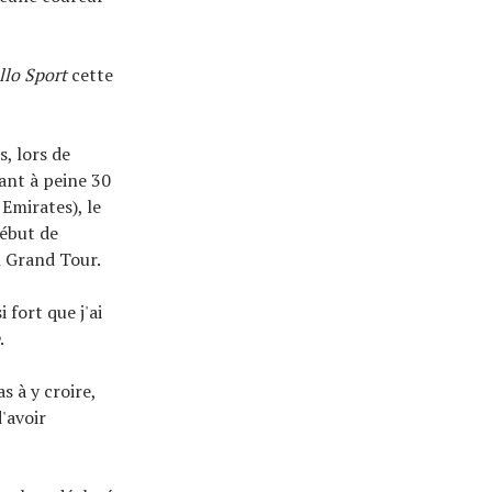
llo Sport
cette
, lors de
ant à peine 30
Emirates), le
début de
n Grand Tour.
 fort que j'ai
.
s à y croire,
d'avoir