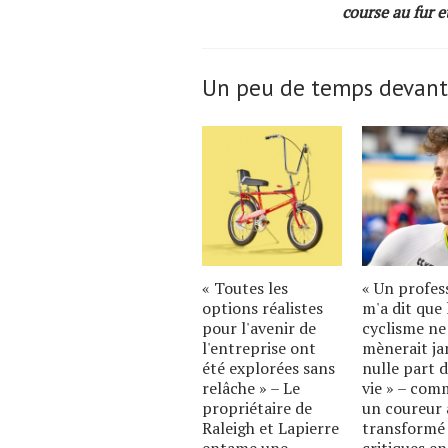
course au fur e
Un peu de temps devant
« Toutes les
« Un profes
options réalistes
m'a dit que 
pour l'avenir de
cyclisme n
l'entreprise ont
mènerait ja
été explorées sans
nulle part d
relâche » – Le
vie » – co
propriétaire de
un coureur 
Raleigh et Lapierre
transformé 
entame une
critiques en