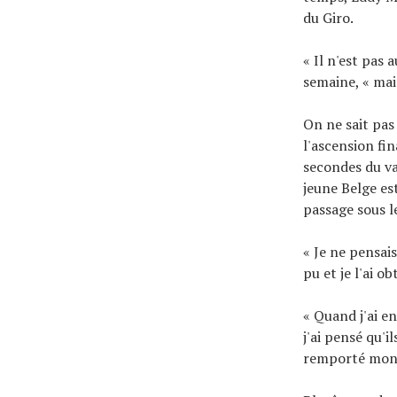
du Giro.
« Il n'est pas
semaine, « mais
On ne sait pas
l'ascension fi
secondes du va
jeune Belge es
passage sous l
« Je ne pensais
pu et je l'ai o
« Quand j'ai en
j'ai pensé qu'i
remporté mon 