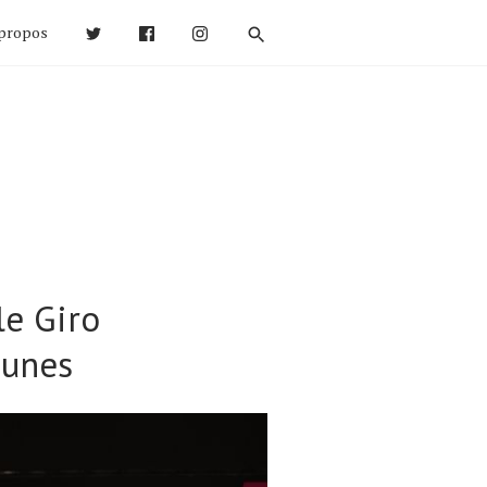
propos
le Giro
eunes