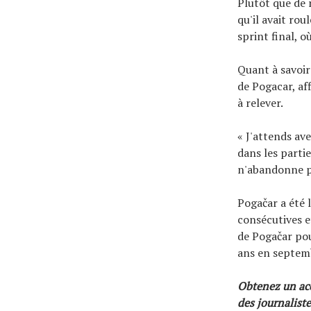
Plutôt que de 
qu'il avait rou
sprint final, o
Quant à savoir
de Pogacar, af
à relever.
« J'attends av
dans les partie
n'abandonne pa
Pogačar a été 
consécutives e
de Pogačar pou
ans en septem
Obtenez un accè
des journaliste