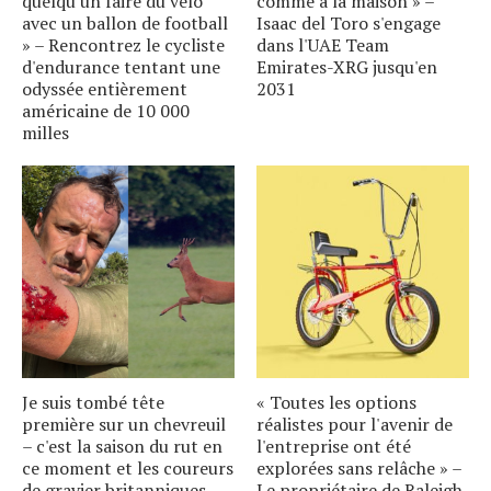
quelqu'un faire du vélo
comme à la maison » –
avec un ballon de football
Isaac del Toro s'engage
» – Rencontrez le cycliste
dans l'UAE Team
d'endurance tentant une
Emirates-XRG jusqu'en
odyssée entièrement
2031
américaine de 10 000
milles
Je suis tombé tête
« Toutes les options
première sur un chevreuil
réalistes pour l'avenir de
– c'est la saison du rut en
l'entreprise ont été
ce moment et les coureurs
explorées sans relâche » –
de gravier britanniques
Le propriétaire de Raleigh