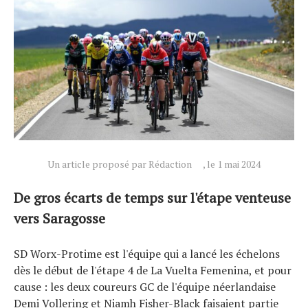
Un article proposé par Rédaction
, le 1 mai 2024
Actualités
Technologies
De gros écarts de temps sur l'étape venteuse
Tests de produits
vers Saragosse
Conseils
SD Worx-Protime est l'équipe qui a lancé les échelons
Tendances
dès le début de l'étape 4 de La Vuelta Femenina, et pour
Tous nos articles
cause : les deux coureurs GC de l'équipe néerlandaise
À propos
Demi Vollering et Niamh Fisher-Black faisaient partie