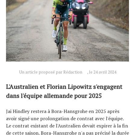
Actualités
Technologies
Tests de produits
Conseils
Un article proposé par Rédaction
, le 24 avril 2024
Tendances
L'Australien et Florian Lipowitz s'engagent
Tous nos articles
dans l'équipe allemande pour 2025
À propos
Jai Hindley restera à Bora-Hansgrohe en 2025 après
avoir signé une prolongation de contrat avec l'équipe.
Le contrat existant de l'Australien devait expirer à la fin
de cette saison. Bora-Hansgrohe n'a pas précisé la durée