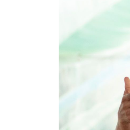
Actualités
Technologies
Tests de produits
Conseils
Tendances
Tous nos articles
À propos