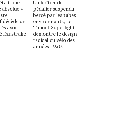
était une
Un boîtier de
 absolue » –
pédalier suspendu
iste
bercé par les tubes
if décède un
environnants, ce
rès avoir
Thanet Superlight
é l'Australie
démontre le design
radical du vélo des
années 1950.