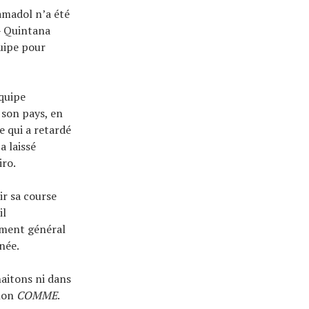
ramadol n’a été
 – Quintana
quipe pour
quipe
 son pays, en
 qui a retardé
a laissé
iro.
r sa course
il
sement général
née.
haitons ni dans
elon
COMME
.