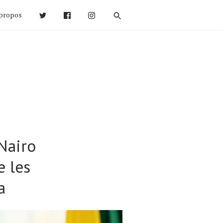
propos
Nairo
e les
a