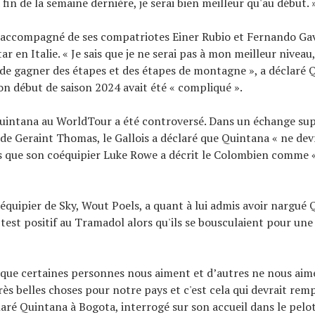
la fin de la semaine dernière, je serai bien meilleur qu'au début. 
 accompagné de ses compatriotes Einer Rubio et Fernando Gav
ar en Italie. « Je sais que je ne serai pas à mon meilleur niveau
 de gagner des étapes et des étapes de montagne », a déclaré Q
n début de saison 2024 avait été « compliqué ».
Quintana au WorldTour a été controversé. Dans un échange su
 de Geraint Thomas, le Gallois a déclaré que Quintana « ne de
is que son coéquipier Luke Rowe a décrit le Colombien comme 
équipier de Sky, Wout Poels, a quant à lui admis avoir nargué 
test positif au Tramadol alors qu'ils se bousculaient pour une
que certaines personnes nous aiment et d’autres ne nous aim
rès belles choses pour notre pays et c'est cela qui devrait remp
laré Quintana à Bogota, interrogé sur son accueil dans le pelo