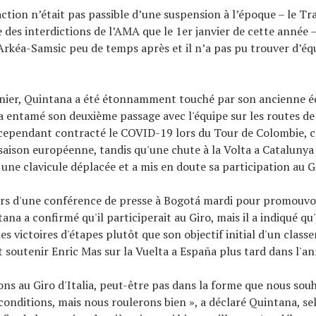
action n’était pas passible d’une suspension à l’époque – le T
te des interdictions de l’AMA que le 1er janvier de cette année
’Arkéa-Samsic peu de temps après et il n’a pas pu trouver d’é
nier, Quintana a été étonnamment touché par son ancienne é
l a entamé son deuxième passage avec l'équipe sur les routes de
 cependant contracté le COVID-19 lors du Tour de Colombie, ce
 saison européenne, tandis qu'une chute à la Volta a Catalunya 
une clavicule déplacée et a mis en doute sa participation au G
rs d'une conférence de presse à Bogotá mardi pour promouvoi
ana a confirmé qu'il participerait au Giro, mais il a indiqué qu'
es victoires d'étapes plutôt que son objectif initial d'un clas
it soutenir Enric Mas sur la Vuelta a España plus tard dans l'an
ons au Giro d'Italia, peut-être pas dans la forme que nous sou
 conditions, mais nous roulerons bien », a déclaré Quintana, s