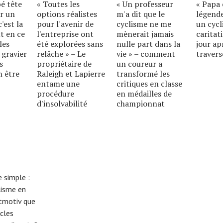
bé tête
« Toutes les
« Un professeur
« Papa 
r un
options réalistes
m'a dit que le
légende
'est la
pour l'avenir de
cyclisme ne me
un cycl
t en ce
l'entreprise ont
mènerait jamais
caritat
les
été explorées sans
nulle part dans la
jour ap
 gravier
relâche » – Le
vie » – comment
travers
s
propriétaire de
un coureur a
n être
Raleigh et Lapierre
transformé les
entame une
critiques en classe
procédure
en médailles de
d'insolvabilité
championnat
 simple :
lisme en
eitmotiv que
cles