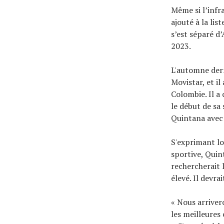
Même si l’infr
ajouté à la lis
s’est séparé d
2023.
L'automne der
Movistar, et i
Colombie. Il a
le début de sa
Quintana avec 
S'exprimant lo
sportive, Quint
rechercherait l
élevé. Il devra
« Nous arriver
les meilleures