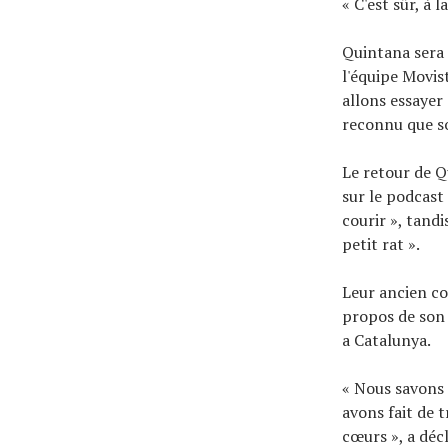
« C'est sûr, à 
Quintana sera
l'équipe Movist
allons essayer
reconnu que so
Le retour de 
sur le podcast
courir », tand
petit rat ».
Leur ancien co
propos de son 
a Catalunya.
« Nous savons 
avons fait de t
cœurs », a déc