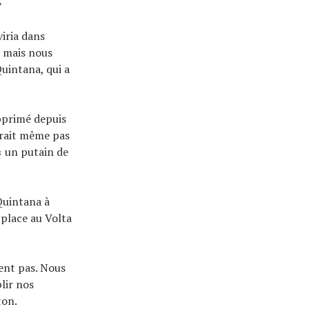
»
iria dans
, mais nous
uintana, qui a
pprimé depuis
vrait même pas
« un putain de
Quintana à
 place au Volta
ent pas. Nous
lir nos
ton.