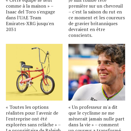
« Cette équipe se sent
Je suis tombé tête
comme à la maison » –
première sur un chevreuil
Isaac del Toro s'engage
– c'est la saison du rut en
dans l'UAE Team
ce moment et les coureurs
Emirates-XRG jusqu'en
de gravier britanniques
2031
devraient en être
conscients.
« Toutes les options
« Un professeur m'a dit
réalistes pour l'avenir de
que le cyclisme ne me
l'entreprise ont été
mènerait jamais nulle part
explorées sans relâche » –
dans la vie » – comment
Le propriétaire de Raleigh
un coureur a transformé