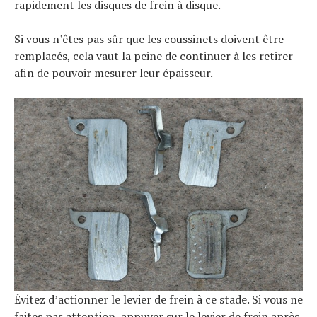
rapidement les disques de frein à disque.
Tests de produits
Conseils
Tendances
Si vous n’êtes pas sûr que les coussinets doivent être
Tous nos articles
remplacés, cela vaut la peine de continuer à les retirer
À propos
afin de pouvoir mesurer leur épaisseur.
Évitez d’actionner le levier de frein à ce stade. Si vous ne
faites pas attention, appuyer sur le levier de frein après