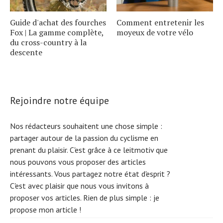
Guide d'achat des fourches
Comment entretenir les
Fox | La gamme complète,
moyeux de votre vélo
du cross-country à la
descente
Rejoindre notre équipe
Nos rédacteurs souhaitent une chose simple :
partager autour de la passion du cyclisme en
prenant du plaisir. C'est grâce à ce leitmotiv que
nous pouvons vous proposer des articles
intéressants. Vous partagez notre état d'esprit ?
C'est avec plaisir que nous vous invitons à
proposer vos articles. Rien de plus simple :
je
S
e
a
r
c
h
f
o
r
propose mon article !