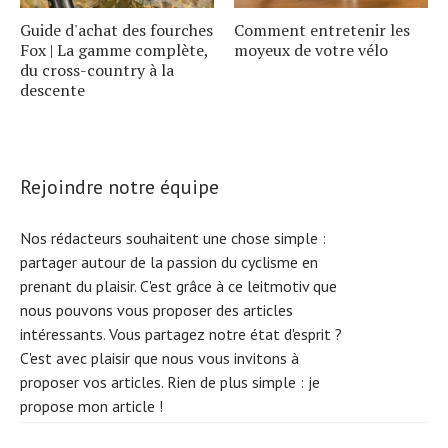
Guide d'achat des fourches
Comment entretenir les
Fox | La gamme complète,
moyeux de votre vélo
du cross-country à la
descente
Rejoindre notre équipe
Nos rédacteurs souhaitent une chose simple :
partager autour de la passion du cyclisme en
prenant du plaisir. C'est grâce à ce leitmotiv que
nous pouvons vous proposer des articles
intéressants. Vous partagez notre état d'esprit ?
C'est avec plaisir que nous vous invitons à
proposer vos articles. Rien de plus simple :
je
S
e
a
r
c
h
f
o
r
propose mon article !