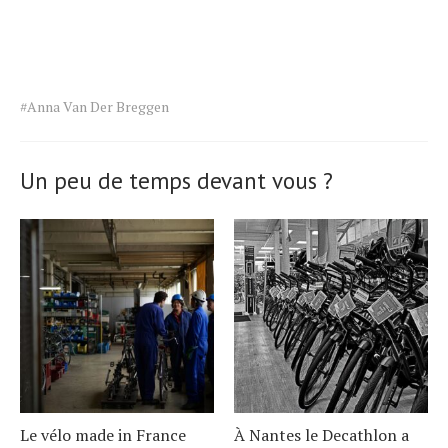
Tags
#Anna Van Der Breggen
for
the
article.
Un peu de temps devant vous ?
Le vélo made in France
À Nantes le Decathlon a