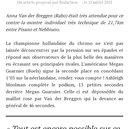
Un article proposé par Rédaction
, le 12 juillet 2015
Actualités
Anna Van der Breggen (Rabo) était très attendue pour ce
Technologies
contre-la-montre individuel très technique de 21,7km
Tests de produits
entre Pisano et Nebbiuno.
Conseils
La championne hollandaise du chrono ne s’est pas
Tendances
laissée déconcentrer par la pression sur ses épaules et
Tous nos articles
répond aux observateurs de la plus belle des manières
À propos
en écrasant ses principales rivales. L’américaine Megan
Guarnier (Boels) signe la seconde place en concédant
1’03 sur la néerlandaise, rendez-vous compte ! Ashleigh
Moolman complète le podium, 13 petites secondes
derrière Megan Guarnier. Celle-ci est dépossédée du
maillot rose par Van der Breggen qui la devance au
général de 46 secondes.
« Tout est encore possible sur ce