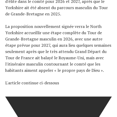
d'élite dans le comté pour 2026 et 2027, après que le
Yorkshire ait été absent du parcours masculin du Tour
de Grande-Bretagne en 2025.
Actualités
Technologies
La proposition nouvellement signée verra le North
Tests de produits
Yorkshire accueillir une étape complète du Tour de
Conseils
Grande-Bretagne masculin en 2026, avec une autre
Tendances
étape prévue pour 2027, qui aura lieu quelques semaines
Tous nos articles
seulement après que le très attendu Grand Départ du
Tour de France ait balayé le Royaume-Uni, mais avec
À propos
l'itinéraire masculin contournant le comté que les
habitants aiment appeler « le propre pays de Dieu ».
L'article continue ci-dessous