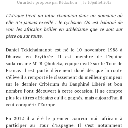
Un article proposé par Rédaction
, le 10 juillet 2015
Actualités
Technologies
L’Afrique tient un futur champion dans un domaine où
Tests de produits
elle n’a jamais excellé : le cyclisme. On est habitué de
voir les africains briller en athlétisme que ce soit sur
Conseils
piste ou sur route.
Tendances
Tous nos articles
Daniel Teklehaimanot est né le 10 novembre 1988 à
Dbarwa en Erythrée. Il est membre de l’équipe
À propos
sudafricaine MTB-Qhubeka, équipe invité sur le Tour de
France. Il est particulièrement doué dès que la route
s’élève il a remporté le classement du meilleur grimpeur
sur le dernier Critérium du Dauphiné Libéré et bon
nombre l’ont découvert à cette occasion. Il ne compte
plus les titres africains qu’il a gagnés, mais aujourd’hui il
veut conquérir l’Europe.
En 2012 il a été le premier coureur noir africain à
participer au Tour d’Espagne. Il s’est notamment