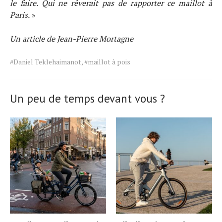
le faire. Qui ne rêverait pas de rapporter ce maillot à
Paris.
»
Un article de Jean-Pierre Mortagne
Tags
#Daniel Teklehaimanot
,
#maillot à pois
for
the
article.
Un peu de temps devant vous ?