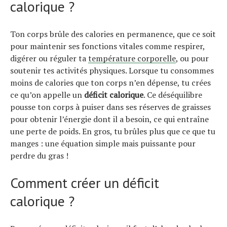
calorique ?
Ton corps brûle des calories en permanence, que ce soit
pour maintenir ses fonctions vitales comme respirer,
digérer ou réguler ta
température corporelle
, ou pour
Actualités
soutenir tes activités physiques. Lorsque tu consommes
Technologies
moins de calories que ton corps n’en dépense, tu crées
Tests de produits
ce qu’on appelle un
déficit calorique
. Ce déséquilibre
Conseils
pousse ton corps à puiser dans ses réserves de graisses
Tendances
pour obtenir l’énergie dont il a besoin, ce qui entraîne
Tous nos articles
une perte de poids. En gros, tu brûles plus que ce que tu
À propos
manges : une équation simple mais puissante pour
perdre du gras !
Comment créer un déficit
calorique ?