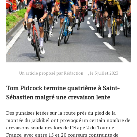
Actualités
Un article proposé par Rédaction
, le 3 juillet 2023
Technologies
Tom Pidcock termine quatrième à Saint-
Tests de produits
Sébastien malgré une crevaison lente
Conseils
Tendances
Des punaises jetées sur la route près du pied de la
Tous nos articles
montée du Jaizkibel ont provoqué un certain nombre de
À propos
crevaisons soudaines lors de l’étape 2 du Tour de
France, avec entre 15 et 20 coureurs contraints de