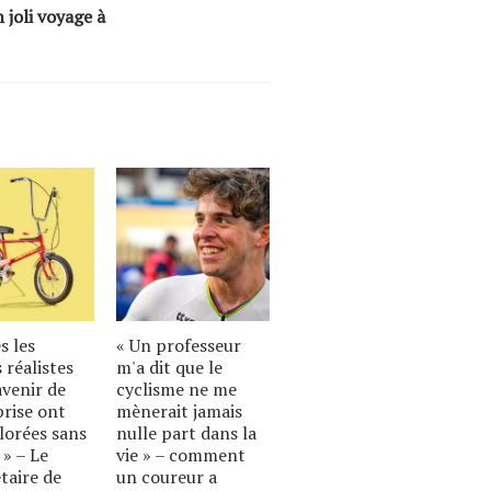
 joli voyage à
s les
« Un professeur
 réalistes
m'a dit que le
avenir de
cyclisme ne me
prise ont
mènerait jamais
lorées sans
nulle part dans la
 » – Le
vie » – comment
taire de
un coureur a