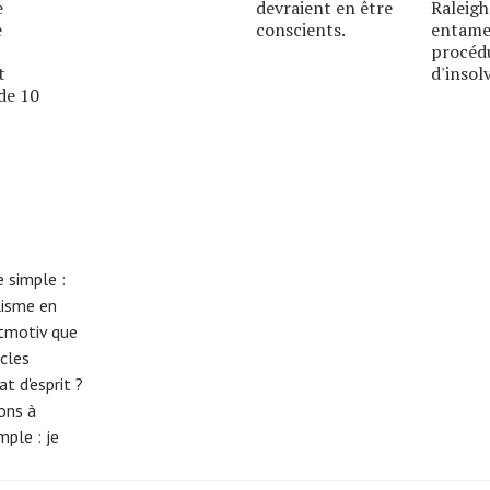
e
devraient en être
Raleigh
e
conscients.
entame
procéd
t
d'insolv
de 10
 simple :
lisme en
eitmotiv que
cles
t d'esprit ?
tons à
imple :
je