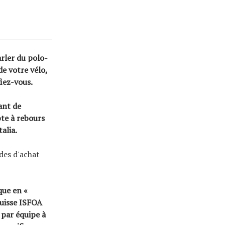
rler du polo-
de votre vélo,
fiez-vous.
ant de
pte à rebours
talia
.
ides d'achat
que en «
suisse ISFOA
 par équipe à