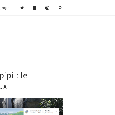
propos
ipi : le
aux