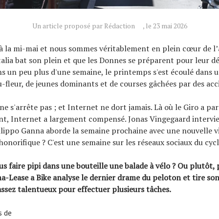
Un article proposé par Rédaction
, le 23 mai 2026
 la mi-mai et nous sommes véritablement en plein cœur de l’a
Italia bat son plein et que les Donnes se préparent pour leur d
s un peu plus d'une semaine, le printemps s'est écoulé dans u
u-fleur, de jeunes dominants et de courses gâchées par des acc
 ne s'arrête pas ; et Internet ne dort jamais. Là où le Giro a pa
t, Internet a largement compensé. Jonas Vingegaard intervien
Filippo Ganna aborde la semaine prochaine avec une nouvelle vi
onorifique ? C'est une semaine sur les réseaux sociaux du cyc
ous
faire pipi dans une bouteille
une balade à vélo ? Ou plutôt,
ma-Lease a Bike analyse le dernier drame du peloton et tire so
assez talentueux pour effectuer plusieurs tâches.
s de