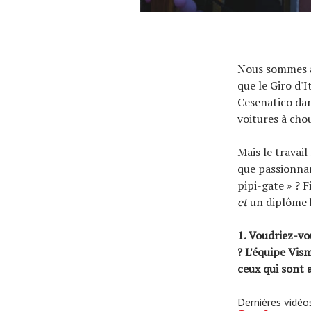
Nous sommes à
que le Giro d'
Cesenatico dan
voitures à cho
Mais le travail
que passionnan
pipi-gate » ? 
et
un diplôme h
1. Voudriez-v
? L'équipe Vis
ceux qui sont 
Dernières vidéo