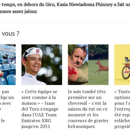
 temps, en dehors du Giro, Kasia Niewiadoma Phinney a fait un
mmes assez jaloux
 vous ?
t pas
« Cette équipe se
Je suis tombé tête
« Toute
elqu'un
sent comme à la
première sur un
options
o avec
maison » – Isaac
chevreuil – c'est la
pour l'
e
del Toro s'engage
saison du rut en ce
l'entre
dans l'UAE Team
moment et les
été exp
 le
Emirates-XRG
coureurs de gravier
relâche
jusqu'en 2031
britanniques
proprié