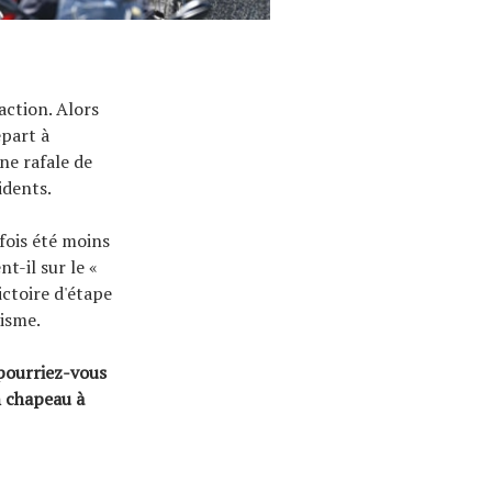
ction. Alors
épart à
ne rafale de
idents.
rfois été moins
t-il sur le «
ctoire d'étape
lisme.
 pourriez-vous
n chapeau à