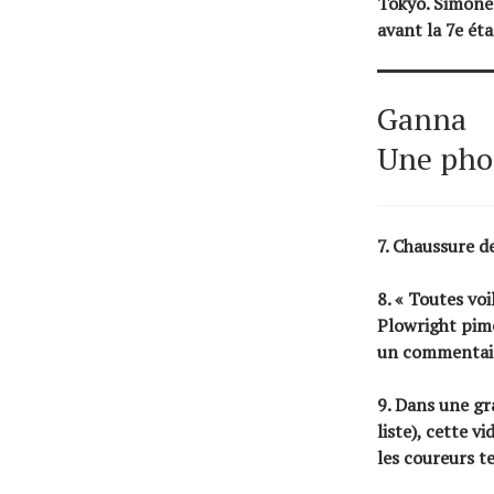
Tokyo. Simone
avant la 7e éta
Ganna
Une phot
7. Chaussure de
8. « Toutes voi
Plowright pime
un commentair
9. Dans une gr
liste), cette v
les coureurs te