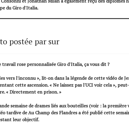
 Consonni et
Jonathan Milan
a également reçu des diplômes h
pe du Giro d'Italia.
o postée par sur
 travail rose personnalisée Giro d'Italia, ça vous dit ?
les vers l'inconnu », lit-on dans la légende de cette vidéo de J
ntant cette ascension. « Ne laissez pas l'UCI voir cela », peut-
e. « Directement en prison. »
ande semaine de drames liés aux bouteilles (voir : la première 
idéo tardive de
Au Champ des Flandres
a été publié cette sema
stant leur objectif.