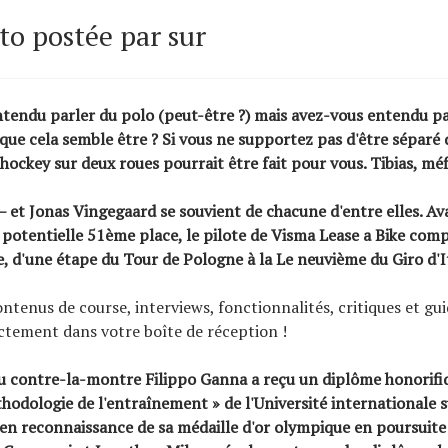
o postée par sur
ntendu parler du polo (peut-être ?) mais avez-vous entendu pa
 que cela semble être ? Si vous ne supportez pas d'être séparé 
 hockey sur deux roues pourrait être fait pour vous. Tibias, mé
s – et Jonas Vingegaard se souvient de chacune d'entre elles. Av
potentielle 51ème place, le pilote de Visma Lease a Bike com
e, d'une étape du Tour de Pologne à la
Le neuvième du Giro d'I
ontenus de course, interviews, fonctionnalités, critiques et gu
ectement dans votre boîte de réception !
du contre-la-montre
Filippo Ganna
a reçu un diplôme honorifi
hodologie de l'entraînement » de l'Université internationale 
en reconnaissance de sa médaille d'or olympique en poursuite