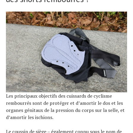
Actualités
Technologies
Tests de produits
Conseils
Les principaux objectifs des cuissards de cyclisme
Tendances
rembourrés sont de protéger et d’amortir le dos et les
Tous nos articles
organes génitaux de la pression du corps sur la selle, et
À propos
d’amortir les ischions.
Le coussin de siège – également connu sous le nom de