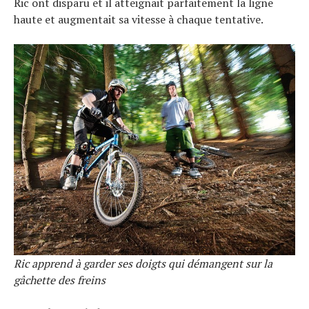
Ric ont disparu et il atteignait parfaitement la ligne
haute et augmentait sa vitesse à chaque tentative.
S
e
a
r
c
h
f
o
r
:
Ric apprend à garder ses doigts qui démangent sur la
gâchette des freins