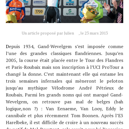
Un article proposé par Julien
, le 23 mars 2013
D
epuis 1934, Gand-Wevelgem s’est imposée comme
l’une des grandes classiques flandriennes. Jusqu’en
2005, la course était placée entre le Tour des Flandres
et Paris-Roubaix mais son inscription à l’UCI ProTour a
changé la donne. C’est maintenant elle qui entame les
Actualités
trois semaines infernales qui mèneront le peloton
Technologies
jusqu’au mythique Vélodrome André Pétrieux de
Roubaix. Parmi les grands noms qui ont marqué Gand-
Tests de produits
Wevelgem, on retrouve pas mal de belges (bah
Conseils
logique,non ?) : Van Eenaeme, Van Looy, Eddy le
Tendances
cannibale et plus récemment Tom Boonen. Après l’E3
Tous nos articles
Harelbeke, il est difficile de croire à un nouveau succès