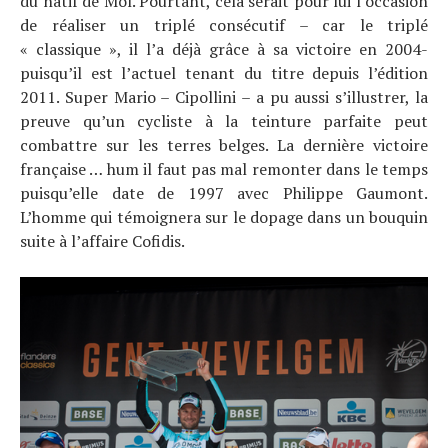
du natif de Mol. Pourtant, cela serait pour lui l’occasion
À propos
de réaliser un triplé consécutif – car le triplé
« classique », il l’a déjà grâce à sa victoire en 2004-
puisqu’il est l’actuel tenant du titre depuis l’édition
2011. Super Mario – Cipollini – a pu aussi s’illustrer, la
preuve qu’un cycliste à la teinture parfaite peut
combattre sur les terres belges. La dernière victoire
française … hum il faut pas mal remonter dans le temps
puisqu’elle date de 1997 avec Philippe Gaumont.
L’homme qui témoignera sur le dopage dans un bouquin
suite à l’affaire Cofidis.