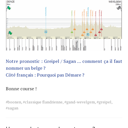
Notre pronostic : Greipel / Sagan … comment ça il faut
nommer un belge ?
Côté français : Pourquoi pas Démare ?
Bonne course !
Tags
#boonen
,
#classique flandrienne
,
#gand-wevelgem
,
#greipel
,
for
#sagan
the
article.