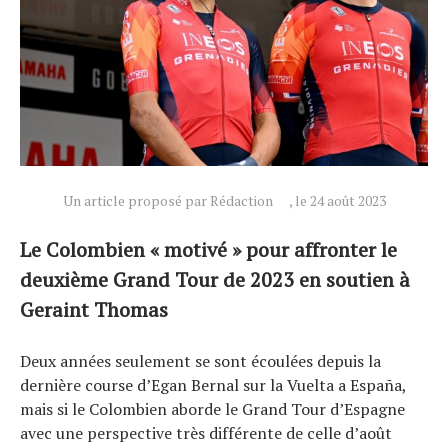
Un article proposé par Rédaction
, le 24 août 2023
Actualités
Technologies
Le Colombien « motivé » pour affronter le
Tests de produits
deuxième Grand Tour de 2023 en soutien à
Conseils
Geraint Thomas
Tendances
Deux années seulement se sont écoulées depuis la
Tous nos articles
dernière course d’Egan Bernal sur la Vuelta a España,
À propos
mais si le Colombien aborde le Grand Tour d’Espagne
avec une perspective très différente de celle d’août