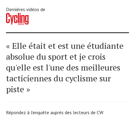
Technologies
Tests de produits
Dernières vidéos de
Conseils
Tendances
Tous nos articles
À propos
« Elle était et est une étudiante
absolue du sport et je crois
qu'elle est l'une des meilleures
tacticiennes du cyclisme sur
piste »
Répondez à l'enquête auprès des lecteurs de CW